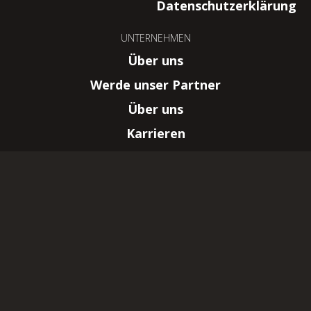
Datenschutzerklärung
UNTERNEHMEN
Über uns
Werde unser Partner
Über uns
Karrieren
HSReplay.net
HearthSim, LLC.
–
New York, NY
Wizards of the Coast, Magic: The Gathering,
und deren Logos sind eingetragene Marken
von Wizards of the Coast LLC.
© 2026. Alle Rechte vorbehalten. Diese
Webseite ist nicht mit Wizards of the Coast
LLC assoziiert.