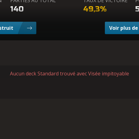
N
PARTIES AU TOTAL
TAUX DE VICTOIRE
P
140
49,3%
struit
Voir plus d
Aucun deck Standard trouvé avec Visée impitoyable