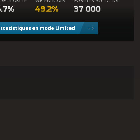
OPULARITÉ
WR EN MAIN
PARTIES AU TOTAL
5,7%
49,2%
37 000
e statistiques en mode Limited