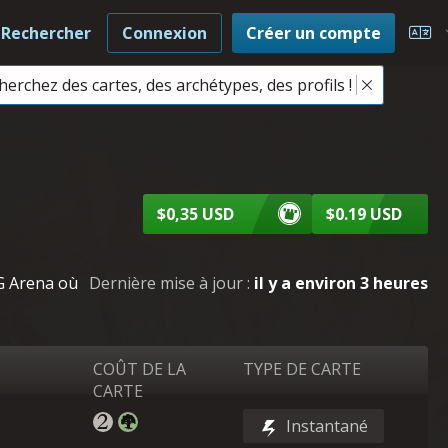
Rechercher
Connexion
Créer un compte
Cho
herchez des cartes, des archétypes, des profils !
$0,35 USD
$0.19 USD
TG Arena où
Dernière mise à jour :
il y a environ 3 heures
COÛT DE LA
TYPE DE CARTE
CARTE
Instantané