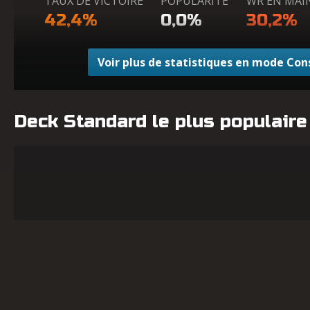
TAUX DE VICTOIRE
POPULARITÉ
WR EN MAI
42,4%
0,0%
30,2%
Voir plus de statistiques en mode Con
Deck Standard le plus populaire