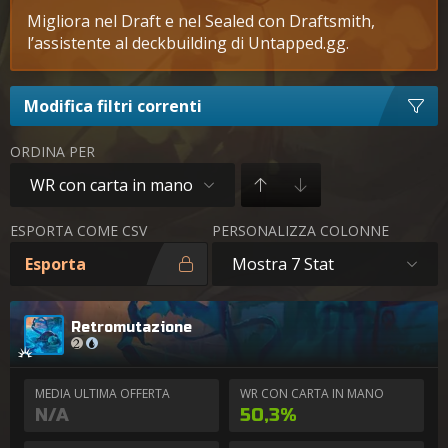
Migliora nel Draft e nel Sealed con Draftsmith,
l’assistente al deckbuilding di Untapped.gg.
Modifica filtri correnti
ORDINA PER
WR con carta in mano
ESPORTA COME CSV
PERSONALIZZA COLONNE
Esporta
Mostra 7 Stat
Retromutazione
MEDIA ULTIMA OFFERTA
WR CON CARTA IN MANO
N/A
50,3%