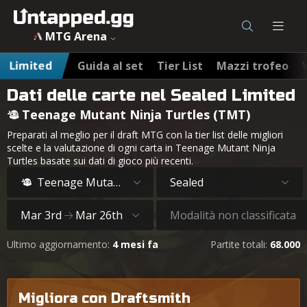
MTG Arena
Limited
Guida al set
Tier List
Mazzi trofeo
Dati delle carte nel Sealed Limited
Teenage Mutant Ninja Turtles (TMT)
Preparati al meglio per il draft MTG con la tier list delle migliori
scelte e la valutazione di ogni carta in Teenage Mutant Ninja
Turtles basate sui dati di gioco più recenti.
Teenage Mutant Ninja Turtles
Sealed
Mar 3rd
Mar 26th
Modalità non classificata
Ultimo aggiornamento:
4 mesi fa
Partite totali:
68.000
Migliora con Draftsmith