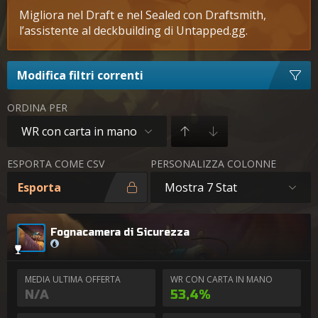
Migliora nel Draft e nel Sealed con Draftsmith,
l’assistente al deckbuilding di Untapped.gg.
Modifica filtri correnti
ORDINA PER
WR con carta in mano
ESPORTA COME CSV
PERSONALIZZA COLONNE
Esporta
Mostra 7 Stat
Fognacamera di Sicurezza
MEDIA ULTIMA OFFERTA
WR CON CARTA IN MANO
N/A
53,4%