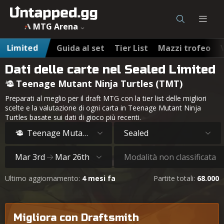
MTG Arena
Limited
Guida al set
Tier List
Mazzi trofeo
Dati delle carte nel Sealed Limited
Teenage Mutant Ninja Turtles (TMT)
Preparati al meglio per il draft MTG con la tier list delle migliori
scelte e la valutazione di ogni carta in Teenage Mutant Ninja
Turtles basate sui dati di gioco più recenti.
Teenage Mutant Ninja Turtles
Sealed
Mar 3rd
Mar 26th
Modalità non classificata
Ultimo aggiornamento:
4 mesi fa
Partite totali:
68.000
Migliora con Draftsmith