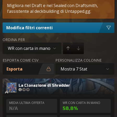
Migliora nel Draft e nel Sealed con Draftsmith,
l’assistente al deckbuilding di Untapped.gg.
Modifica filtri correnti
ORDINA PER
WR con carta in mano
ESPORTA COME CSV
PERSONALIZZA COLONNE
Esporta
Mostra 7 Stat
La Clonazione di Shredder
MEDIA ULTIMA OFFERTA
WR CON CARTA IN MANO
N/A
58,8%