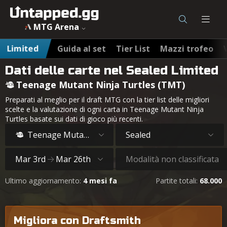
MTG Arena
Limited
Guida al set
Tier List
Mazzi trofeo
Dati delle carte nel Sealed Limited
Teenage Mutant Ninja Turtles (TMT)
Preparati al meglio per il draft MTG con la tier list delle migliori
scelte e la valutazione di ogni carta in Teenage Mutant Ninja
Turtles basate sui dati di gioco più recenti.
Teenage Mutant Ninja Turtles
Sealed
Mar 3rd
Mar 26th
Modalità non classificata
Ultimo aggiornamento:
4 mesi fa
Partite totali:
68.000
Migliora con Draftsmith