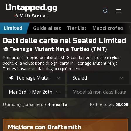
MTG Arena
Limited
Guida al set
Tier List
Mazzi trofeo
Dati delle carte nel Sealed Limited
Teenage Mutant Ninja Turtles (TMT)
Preparati al meglio per il draft MTG con la tier list delle migliori
scelte e la valutazione di ogni carta in Teenage Mutant Ninja
Turtles basate sui dati di gioco più recenti.
Teenage Mutant Ninja Turtles
Sealed
Mar 3rd
Mar 26th
Modalità non classificata
Ultimo aggiornamento:
4 mesi fa
Partite totali:
68.000
Migliora con Draftsmith