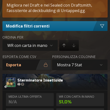
Migliora nel Draft e nel Sealed con Draftsmith,
l’assistente al deckbuilding di Untapped.gg.
Modifica filtri correnti
ORDINA PER
WR con carta in mano
ESPORTA COME CSV
PERSONALIZZA COLONNE
Esporta
Mostra 7 Stat
Sterminatore Insettoide
MEDIA ULTIMA OFFERTA
WR CON CARTA IN MANO
N/A
51,0%