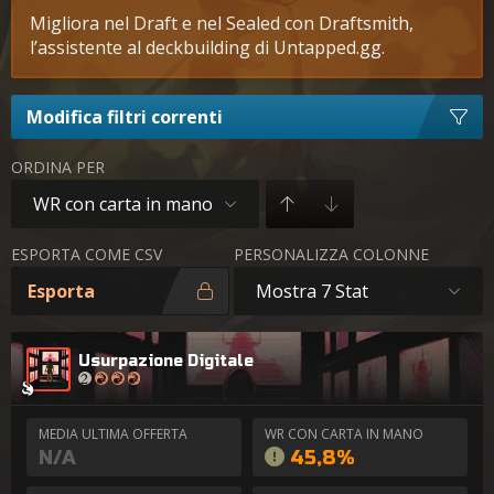
Migliora nel Draft e nel Sealed con Draftsmith,
l’assistente al deckbuilding di Untapped.gg.
Modifica filtri correnti
ORDINA PER
WR con carta in mano
ESPORTA COME CSV
PERSONALIZZA COLONNE
Esporta
Mostra 7 Stat
Usurpazione Digitale
MEDIA ULTIMA OFFERTA
WR CON CARTA IN MANO
N/A
45,8%