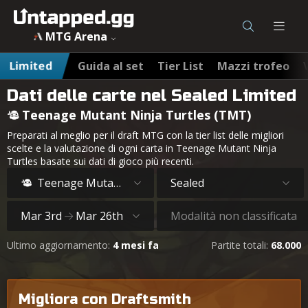
MTG Arena
Limited
Guida al set
Tier List
Mazzi trofeo
Dati delle carte nel Sealed Limited
Teenage Mutant Ninja Turtles (TMT)
Preparati al meglio per il draft MTG con la tier list delle migliori
scelte e la valutazione di ogni carta in Teenage Mutant Ninja
Turtles basate sui dati di gioco più recenti.
Teenage Mutant Ninja Turtles
Sealed
Mar 3rd
Mar 26th
Modalità non classificata
Ultimo aggiornamento:
4 mesi fa
Partite totali:
68.000
Migliora con Draftsmith