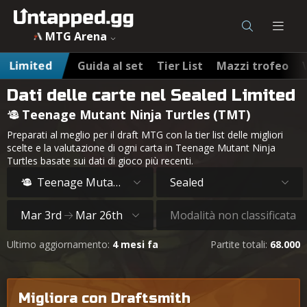
MTG Arena
Limited
Guida al set
Tier List
Mazzi trofeo
Dati delle carte nel Sealed Limited
Teenage Mutant Ninja Turtles (TMT)
Preparati al meglio per il draft MTG con la tier list delle migliori
scelte e la valutazione di ogni carta in Teenage Mutant Ninja
Turtles basate sui dati di gioco più recenti.
Teenage Mutant Ninja Turtles
Sealed
Mar 3rd
Mar 26th
Modalità non classificata
Ultimo aggiornamento:
4 mesi fa
Partite totali:
68.000
Migliora con Draftsmith