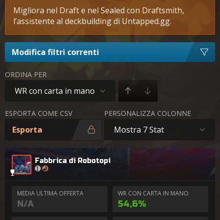
Migliora nel Draft e nel Sealed con Draftsmith,
l’assistente al deckbuilding di Untapped.gg.
Modifica filtri correnti
ORDINA PER
WR con carta in mano
ESPORTA COME CSV
PERSONALIZZA COLONNE
Esporta
Mostra 7 Stat
Fabbrica di Robotopi
MEDIA ULTIMA OFFERTA
WR CON CARTA IN MANO
N/A
54,6%