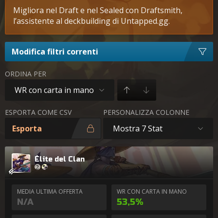
Migliora nel Draft e nel Sealed con Draftsmith,
l’assistente al deckbuilding di Untapped.gg.
Modifica filtri correnti
ORDINA PER
WR con carta in mano
ESPORTA COME CSV
PERSONALIZZA COLONNE
Esporta
Mostra 7 Stat
Élite del Clan
MEDIA ULTIMA OFFERTA
WR CON CARTA IN MANO
N/A
53,5%