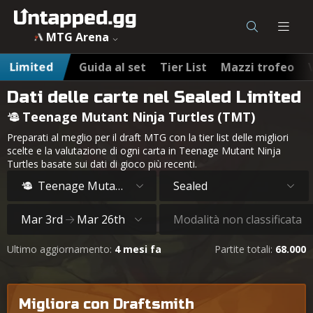
MTG Arena
Limited
Guida al set
Tier List
Mazzi trofeo
Dati delle carte nel Sealed Limited
Teenage Mutant Ninja Turtles (TMT)
Preparati al meglio per il draft MTG con la tier list delle migliori
scelte e la valutazione di ogni carta in Teenage Mutant Ninja
Turtles basate sui dati di gioco più recenti.
Teenage Mutant Ninja Turtles
Sealed
Mar 3rd
Mar 26th
Modalità non classificata
Ultimo aggiornamento:
4 mesi fa
Partite totali:
68.000
Migliora con Draftsmith