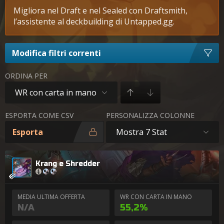
Migliora nel Draft e nel Sealed con Draftsmith,
l’assistente al deckbuilding di Untapped.gg.
Modifica filtri correnti
ORDINA PER
WR con carta in mano
ESPORTA COME CSV
PERSONALIZZA COLONNE
Esporta
Mostra 7 Stat
Krang e Shredder
MEDIA ULTIMA OFFERTA
WR CON CARTA IN MANO
N/A
55,2%