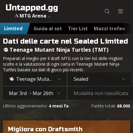
MTG Arena
Limited
Guida al set
Tier List
Mazzi trofeo
Dati delle carte nel Sealed Limited
Teenage Mutant Ninja Turtles (TMT)
Preparati al meglio per il draft MTG con la tier list delle migliori
scelte e la valutazione di ogni carta in Teenage Mutant Ninja
Turtles basate sui dati di gioco più recenti.
Teenage Mutant Ninja Turtles
Sealed
Mar 3rd
Mar 26th
Modalità non classificata
Ultimo aggiornamento:
4 mesi fa
Partite totali:
68.000
Migliora con Draftsmith