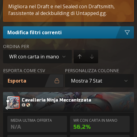
Migliora nel Draft e nel Sealed con Draftsmith,
l’assistente al deckbuilding di Untapped.gg.
Modifica filtri correnti
ORDINA PER
WR con carta in mano
ESPORTA COME CSV
PERSONALIZZA COLONNE
Esporta
Mostra 7 Stat
Cavalleria Ninja Meccanizzata
MEDIA ULTIMA OFFERTA
WR CON CARTA IN MANO
N/A
56,2%