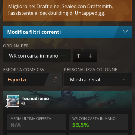
Migliora nel Draft e nel Sealed con Draftsmith,
l’assistente al deckbuilding di Untapped.gg.
Modifica filtri correnti
ORDINA PER
WR con carta in mano
ESPORTA COME CSV
PERSONALIZZA COLONNE
Esporta
Mostra 7 Stat
Tecnodromo
MEDIA ULTIMA OFFERTA
WR CON CARTA IN MANO
N/A
53,5%