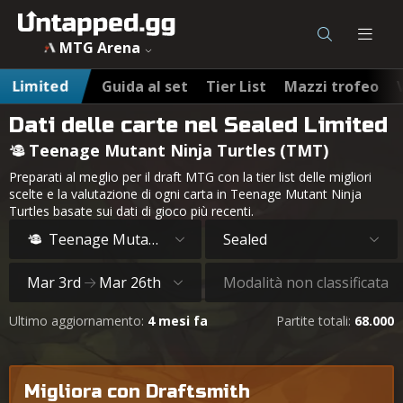
MTG Arena
Limited
Guida al set
Tier List
Mazzi trofeo
Dati delle carte nel Sealed Limited
Teenage Mutant Ninja Turtles (TMT)
Preparati al meglio per il draft MTG con la tier list delle migliori
scelte e la valutazione di ogni carta in Teenage Mutant Ninja
Turtles basate sui dati di gioco più recenti.
Teenage Mutant Ninja Turtles
Sealed
Mar 3rd
Mar 26th
Modalità non classificata
Ultimo aggiornamento:
4 mesi fa
Partite totali:
68.000
Migliora con Draftsmith