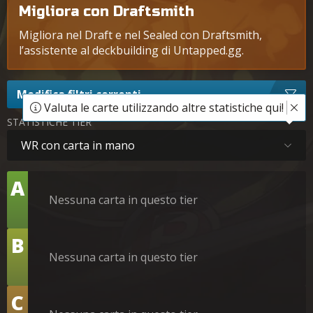
Migliora con Draftsmith
Migliora nel Draft e nel Sealed con Draftsmith,
l’assistente al deckbuilding di Untapped.gg.
Modifica filtri correnti
Valuta le carte utilizzando altre statistiche qui!
STATISTICHE TIER
WR con carta in mano
Tier
A
Nessuna carta in questo tier
Tier
B
Nessuna carta in questo tier
Tier
C