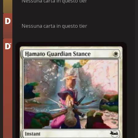
Nessuna carta in questo tier
Tier
D
Nessuna carta in questo tier
-
Tier
D
Posa da Protettore di Hamato