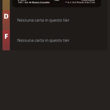
Tier
D
Nessuna carta in questo tier
Tier
F
Nessuna carta in questo tier