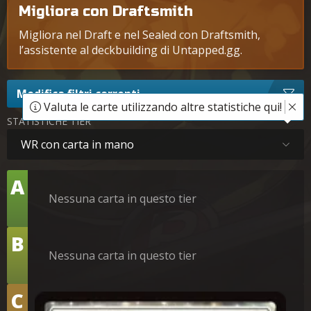
Migliora con Draftsmith
Migliora nel Draft e nel Sealed con Draftsmith,
l’assistente al deckbuilding di Untapped.gg.
Modifica filtri correnti
Valuta le carte utilizzando altre statistiche qui!
STATISTICHE TIER
WR con carta in mano
Tier
A
Nessuna carta in questo tier
Tier
B
Nessuna carta in questo tier
Tier
C