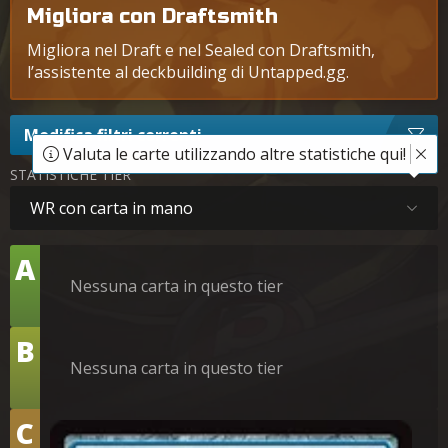
Migliora con Draftsmith
Migliora nel Draft e nel Sealed con Draftsmith,
l’assistente al deckbuilding di Untapped.gg.
Modifica filtri correnti
Valuta le carte utilizzando altre statistiche qui!
STATISTICHE TIER
WR con carta in mano
Tier
A
Nessuna carta in questo tier
Tier
B
Nessuna carta in questo tier
Tier
C