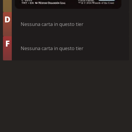
Tier
D
Nessuna carta in questo tier
Tier
F
Nessuna carta in questo tier