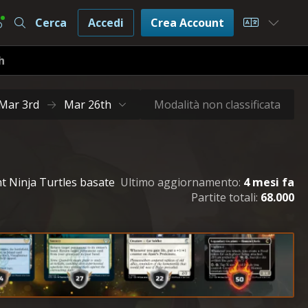
Cerca
Accedi
Crea Account
Choose L
h
Mar 3rd
Mar 26th
Modalità non classificata
ant Ninja Turtles basate
Ultimo aggiornamento:
4 mesi fa
Partite totali:
68.000