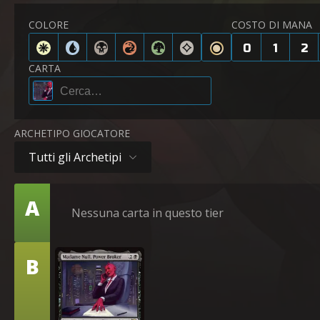
COLORE
COSTO DI MANA
0
1
2
CARTA
ARCHETIPO GIOCATORE
Tutti gli Archetipi
Tier
A
Nessuna carta in questo tier
Tier
B
Madame Nulla, Intermediaria di Potere