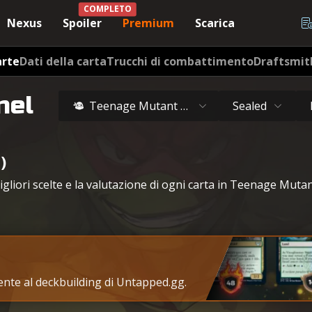
COMPLETO
Nexus
Spoiler
Premium
Scarica
arte
Dati della carta
Trucchi di combattimento
Draftsmit
nel
Teenage Mutant Ninja Turtles
Sealed
)
 migliori scelte e la valutazione di ogni carta in Teenage Mut
tente al deckbuilding di Untapped.gg.