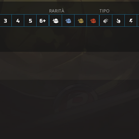
RARITÀ
TIPO
3
4
5
6
+