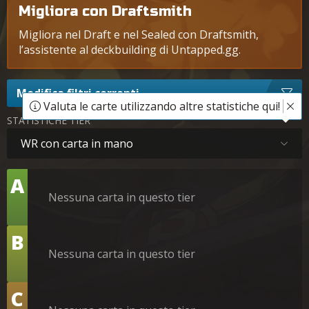
Migliora con Draftsmith
Migliora nel Draft e nel Sealed con Draftsmith,
l’assistente al deckbuilding di Untapped.gg.
Modifica filtri correnti
Valuta le carte utilizzando altre statistiche qui!
STATISTICHE TIER
WR con carta in mano
Tier
A
Nessuna carta in questo tier
Tier
B
Nessuna carta in questo tier
Tier
C