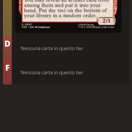
Tier
D
Nessuna carta in questo tier
Tier
F
Nessuna carta in questo tier