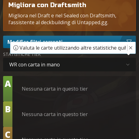
Migliora con Draftsmith
Migliora nel Draft e nel Sealed con Draftsmith,
l’assistente al deckbuilding di Untapped.gg.
Modifica filtri correnti
Valuta le carte utilizzando altre statistiche qui!
STATISTICHE TIER
WR con carta in mano
Tier
A
Nessuna carta in questo tier
Tier
B
Nessuna carta in questo tier
Tier
C