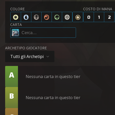
COLORE
COSTO DI MANA
0
1
2
CARTA
ARCHETIPO GIOCATORE
Tutti gli Archetipi
Tier
A
Nessuna carta in questo tier
Tier
B
Nessuna carta in questo tier
Tier