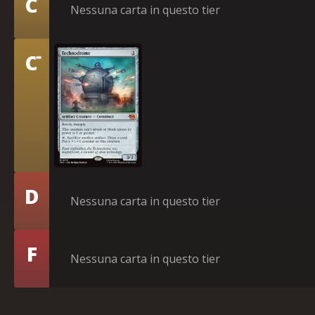
C
Nessuna carta in questo tier
-
Tier
C
Tecnodromo
Tier
D
Nessuna carta in questo tier
Tier
F
Nessuna carta in questo tier