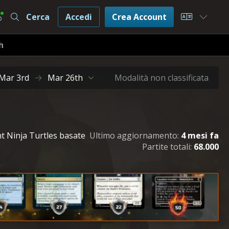
Cerca
Accedi
Crea Account
Choose L
h
Mar 3rd
Mar 26th
Modalità non classificata
ant Ninja Turtles basate
Ultimo aggiornamento:
4 mesi fa
Partite totali:
68.000