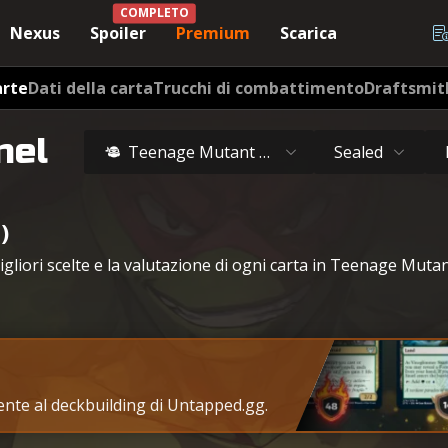
COMPLETO
Nexus
Spoiler
Premium
Scarica
arte
Dati della carta
Trucchi di combattimento
Draftsmit
nel
Teenage Mutant Ninja Turtles
Sealed
)
 migliori scelte e la valutazione di ogni carta in Teenage Mut
tente al deckbuilding di Untapped.gg.