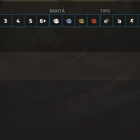
RARITÀ
TIPO
3
4
5
6
+