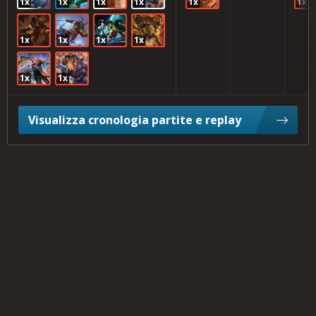
1x
1x
1x
1x
1x
1x
1x
1x
1x
1x
1x
1x
Visualizza cronologia partite e replay
Boros