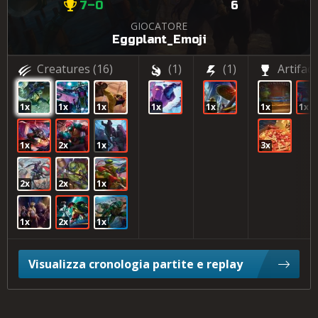
7–0
6
GIOCATORE
Eggplant_Emoji
Creatures
(16)
(1)
(1)
Artifact
1x
1x
1x
1x
1x
1x
1x
1x
2x
1x
3x
2x
2x
1x
1x
2x
1x
Visualizza cronologia partite e replay