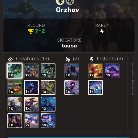
Orzhov
RECORD
RARE+
7–2
4
GIOCATORE
touso
Creatures
(13)
(2)
Instants
(3)
1x
1x
1x
1x
1x
1x
1x
1x
1x
1x
1x
1x
1x
1x
1x
1x
1x
2x
1x