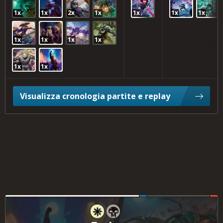
1x
1x
2x
1x
1x
1x
1x
1x
1x
1x
1x
1x
1x
Visualizza cronologia partite e replay