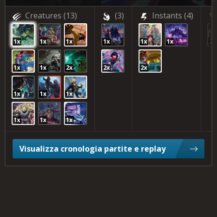
Creatures
(13)
(3)
Instants
(4)
1x
1x
1x
1x
1x
1x
2x
1x
1x
2x
2x
2x
1x
1x
1x
1x
1x
1x
Visualizza cronologia partite e replay