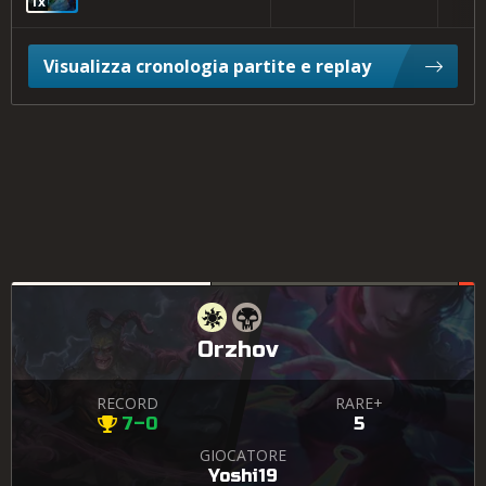
1x
Visualizza cronologia partite e replay
Orzhov
RECORD
RARE+
7–0
5
GIOCATORE
Yoshi19