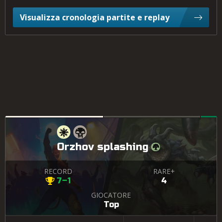
Visualizza cronologia partite e replay
Orzhov splashing
RECORD
RARE+
7–1
4
GIOCATORE
Top