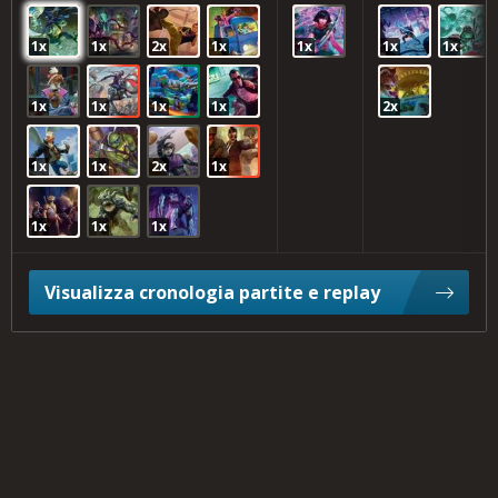
1x
1x
2x
1x
1x
1x
1x
1x
1x
1x
1x
2x
1x
1x
2x
1x
1x
1x
1x
Visualizza cronologia partite e replay