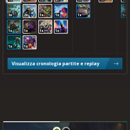
3x
2x
1x
1x
1x
1x
1x
1x
1x
1x
1x
1x
Visualizza cronologia partite e replay