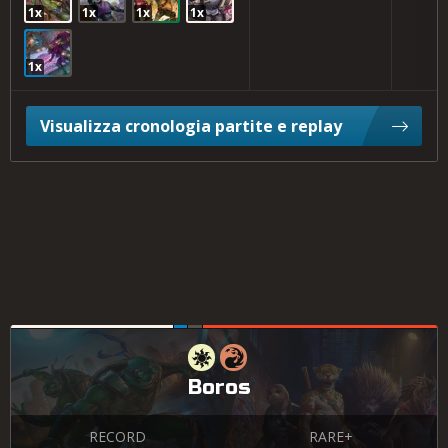
1x
1x
1x
1x
1x
Visualizza cronologia partite e replay
Boros
RECORD
RARE+