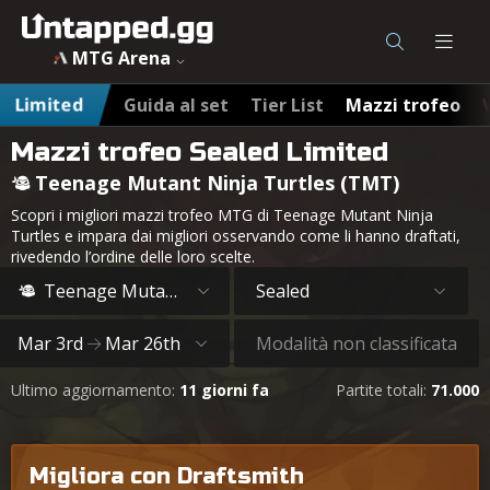
MTG Arena
Limited
Guida al set
Tier List
Mazzi trofeo
Mazzi trofeo Sealed Limited
Teenage Mutant Ninja Turtles (TMT)
Scopri i migliori mazzi trofeo MTG di Teenage Mutant Ninja
Turtles e impara dai migliori osservando come li hanno draftati,
rivedendo l’ordine delle loro scelte.
Teenage Mutant Ninja Turtles
Sealed
Mar 3rd
Mar 26th
Modalità non classificata
Ultimo aggiornamento:
11 giorni fa
Partite totali:
71.000
Migliora con Draftsmith