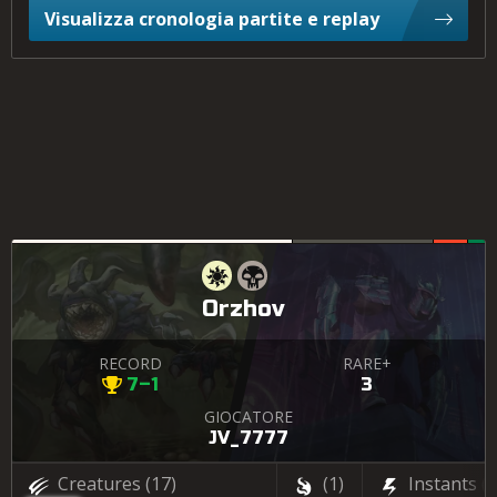
Visualizza cronologia partite e replay
Orzhov
RECORD
RARE+
7–1
3
GIOCATORE
JV_7777
Creatures
(17)
(1)
Instants
(4