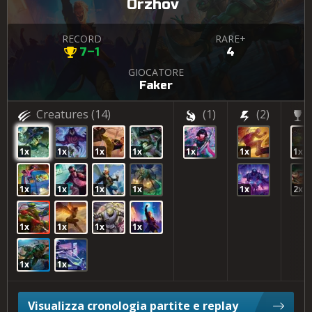
Orzhov
RECORD
RARE+
7–1
4
GIOCATORE
Faker
Creatures
(14)
(1)
(2)
1x
1x
1x
1x
1x
1x
1x
1x
1x
1x
1x
1x
2x
1x
1x
1x
1x
1x
1x
Visualizza cronologia partite e replay