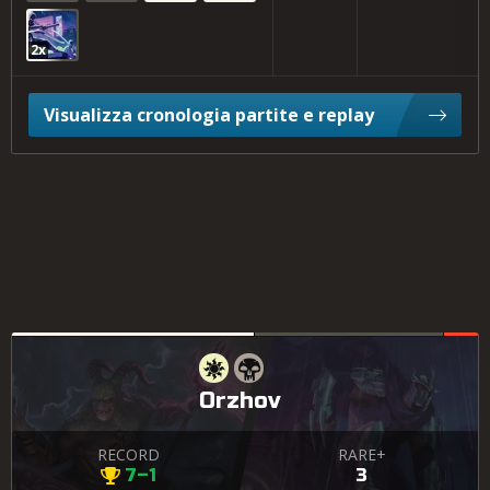
2x
Visualizza cronologia partite e replay
Orzhov
RECORD
RARE+
7–1
3