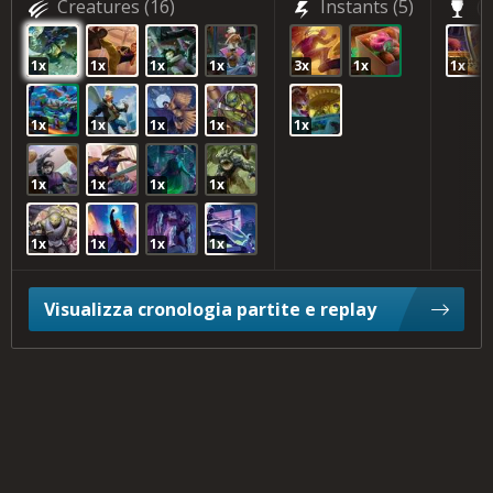
Creatures
(16)
Instants
(5)
(1
1x
1x
1x
1x
3x
1x
1x
1x
1x
1x
1x
1x
1x
1x
1x
1x
1x
1x
1x
1x
Visualizza cronologia partite e replay