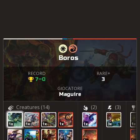
Boros
RECORD
RARE+
7–0
3
GIOCATORE
Maguire
Creatures
(14)
(2)
(3)
1x
1x
1x
1x
1x
3x
1x