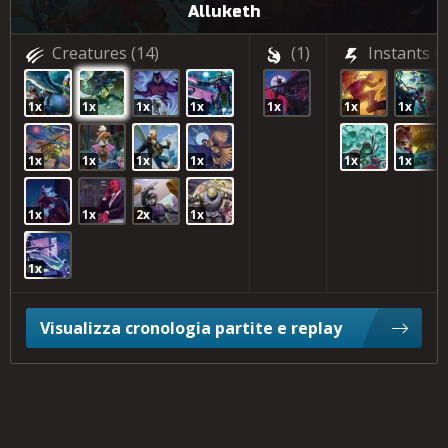
Alluketh
Creatures
(14)
(1)
Instants
(4
1x
1x
1x
1x
1x
1x
1x
1x
1x
1x
1x
1x
1x
1x
1x
2x
1x
1x
Visualizza cronologia partite e replay