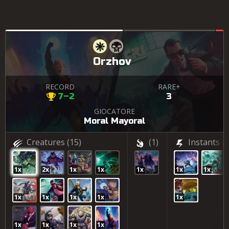
Orzhov
RECORD
RARE+
7–2
3
GIOCATORE
Moral Mayoral
Creatures
(15)
(1)
Instants
(3
1x
2x
1x
1x
1x
1x
1x
1x
1x
1x
1x
1x
1x
1x
1x
1x