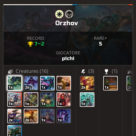
Orzhov
RECORD
RARE+
7–2
5
GIOCATORE
pichi
Creatures
(16)
(3)
(1)
1x
2x
1x
1x
2x
1x
2x
1x
1x
1x
1x
1x
2x
2x
1x
1x