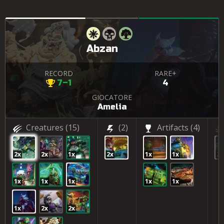
Abzan
RECORD
RARE+
7–1
4
GIOCATORE
Amelia
Creatures
(15)
(2)
Artifacts
(4)
2x
2x
1x
2x
1x
1x
2x
1x
1x
1x
1x
1x
1x
2x
2x