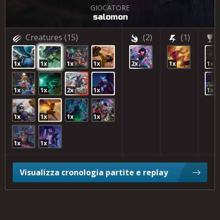
GIOCATORE
salomon
Creatures
(15)
(2)
(1)
1x
1x
1x
1x
2x
1x
1x
1x
1x
2x
1x
1x
1x
1x
1x
1x
1x
1x
Visualizza cronologia partite e replay