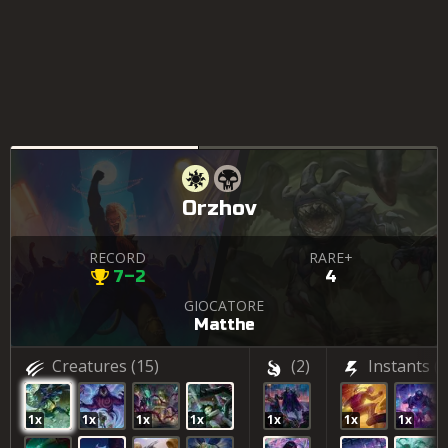
Orzhov
RECORD
RARE+
7–2
4
GIOCATORE
Matthe
Creatures
(15)
(2)
Instants
(4
1x
1x
1x
1x
1x
1x
1x