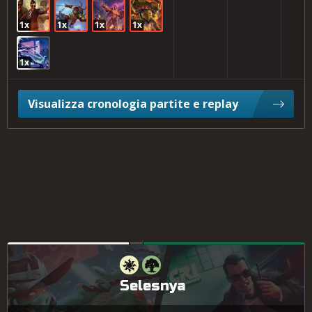
1x
1x
1x
1x
1x
Visualizza cronologia partite e replay
Selesnya