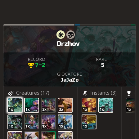
Orzhov
RECORD
RARE+
7–2
5
GIOCATORE
JaJaZo
Creatures
(17)
Instants
(3)
(1
1x
1x
3x
3x
1x
1x
1x
1x
1x
1x
1x
1x