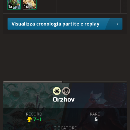
1x
1x
Visualizza cronologia partite e replay
Orzhov
RECORD
RARE+
7–1
5
GIOCATORE