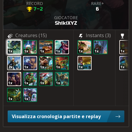
RECORD
RARE+
7–2
6
GIOCATORE
ShikiXYZ
Creatures
(15)
Instants
(3)
Ar
1x
1x
1x
1x
1x
1x
1x
2x
1x
1x
1x
1x
1x
1x
1x
1x
1x
1x
1x
Visualizza cronologia partite e replay