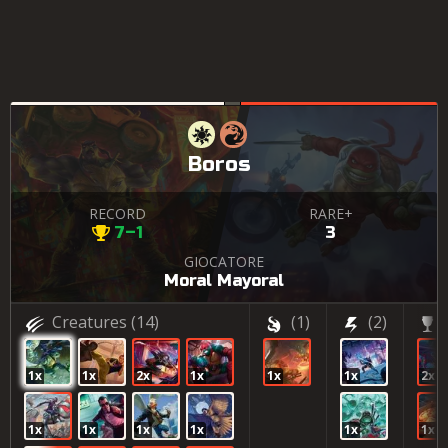
Boros
RECORD
RARE+
7–1
3
GIOCATORE
Moral Mayoral
Creatures
(14)
(1)
(2)
1x
1x
2x
1x
1x
1x
2x
1x
1x
1x
1x
1x
1x