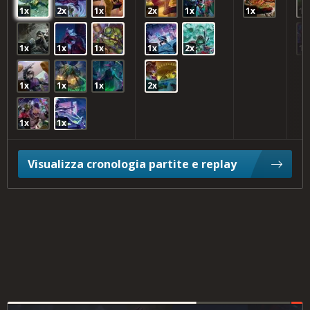
1x
2x
1x
2x
1x
1x
1x
1x
1x
1x
1x
2x
1x
1x
1x
1x
2x
1x
1x
Visualizza cronologia partite e replay