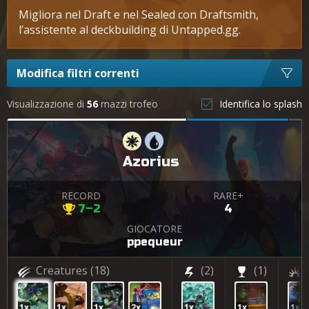
Migliora nel Draft e nel Sealed con Draftsmith,
l’assistente al deckbuilding di Untapped.gg.
Modifica filtri correnti
Visualizzazione di
56
mazzi trofeo
Identifica lo splash
Azorius
RECORD
RARE+
7–2
4
GIOCATORE
ppequeur
Creatures
(18)
(2)
(1)
1x
1x
1x
2x
1x
1x
1x