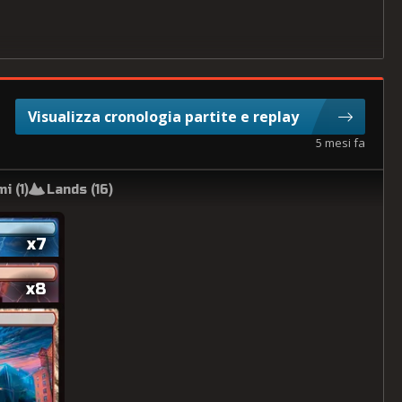
Visualizza cronologia partite e replay
5 mesi fa
i (
1
)
Lands (
16
)
x7
x8