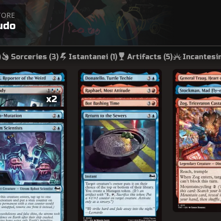
TORE
udo
)
Sorceries (
3
)
Istantanei (
1
)
Artifacts (
5
)
Incantesim
x2