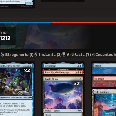
TORE
1212
Stregonerie (
1
)
Instants (
2
)
Artifacts (
7
)
Incantesim
x2
x2