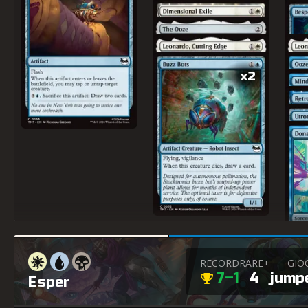
x2
RECORD
RARE+
GIO
7–1
4
jump
Esper