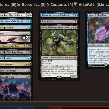
tures (
15
)
Sorceries (
3
)
Instants (
4
)
Artefatti (
1
)
L
x2