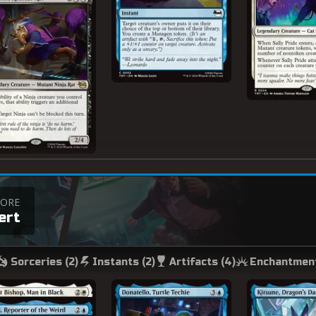
TORE
ert
Sorceries (
2
)
Instants (
2
)
Artifacts (
4
)
Enchantment