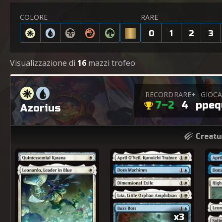
COLORE
RARE
0
1
2
3
Visualizzazione di
16
mazzi trofeo
RECORD
RARE+
GIOC
7–2
4
ppeq
Azorius
Creatu
x3