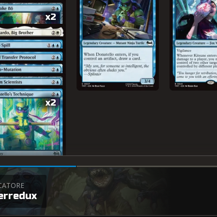
x2
x2
CATORE
erredux