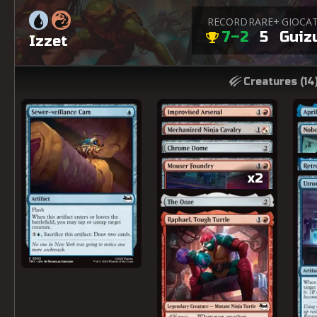
RECORD
RARE+
GIOCA
7–2
5
Guiz
Izzet
Creatures (
14
x2