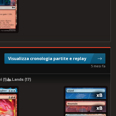
Visualizza cronologia partite e replay
5 mesi fa
i (
1
)
Lands (
17
)
x8
x8