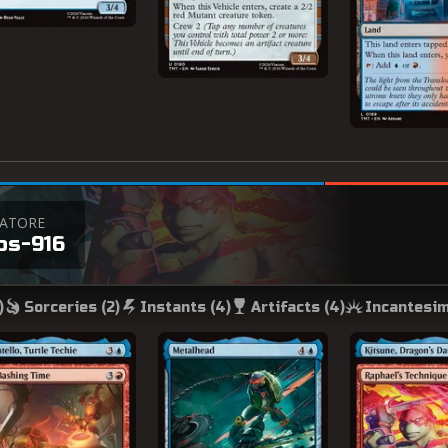
CATORE
os-916
)
Sorceries (
2
)
Instants (
4
)
Artifacts (
4
)
Incantesim