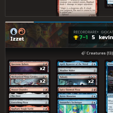
RECORD
RARE+
GIOCA
7–1
5
kevin
Izzet
x2
Creatures (
13
)
x2
x2
x2