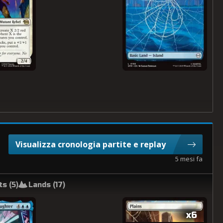
Visualizza cronologia partite e replay
5 mesi fa
s (
5
)
Lands (
17
)
x6