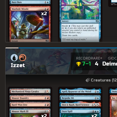
x2
RECORD
RARE+
GIO
7–1
4
Deim
Izzet
Creatures (
12
x2
x2