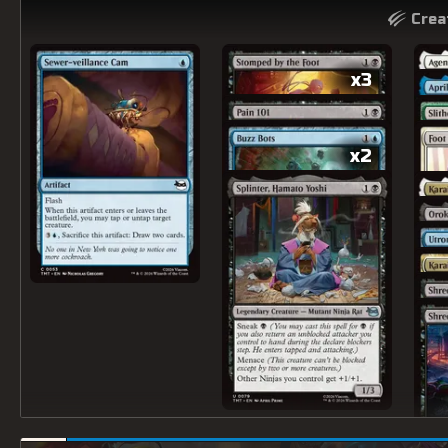
Crea
x3
x2