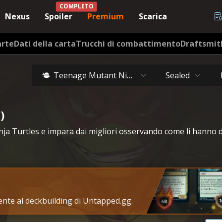
COMPLETO
Nexus
Spoiler
Premium
Scarica
arte
Dati della carta
Trucchi di combattimento
Draftsmit
Teenage Mutant Ninja Turtles
Sealed
)
ja Turtles e impara dai migliori osservando come li hanno d
tente al deckbuilding di Untapped.gg.