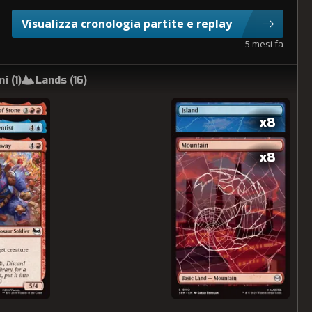
Visualizza cronologia partite e replay
5 mesi fa
i (
1
)
Lands (
16
)
x8
x8