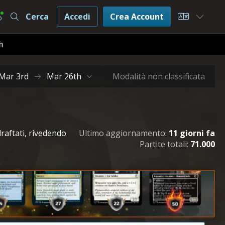
Cerca
Accedi
Crea Account
Choose L
h
Mar 3rd
Mar 26th
Modalità non classificata
raftati, rivedendo
Ultimo aggiornamento:
11 giorni fa
Partite totali:
71.000