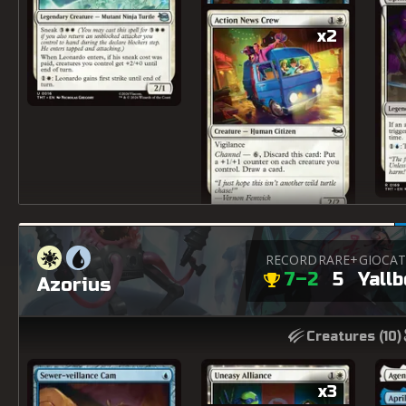
x2
RECORD
RARE+
GIOCA
7–2
5
Yallb
Azorius
Creatures (
10
)
x3