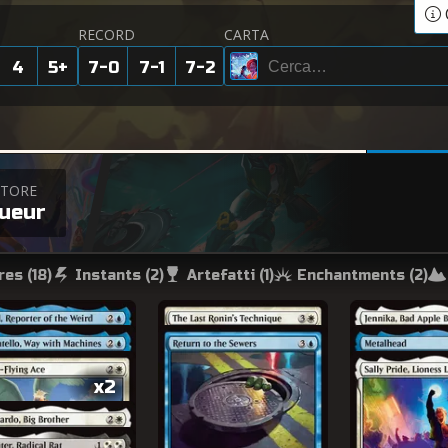
RECORD
CARTA
4
5
+
7-0
7-1
7-2
ATORE
ueur
res (
18
)
Instants (
2
)
Artefatti (
1
)
Enchantments (
2
)
x2