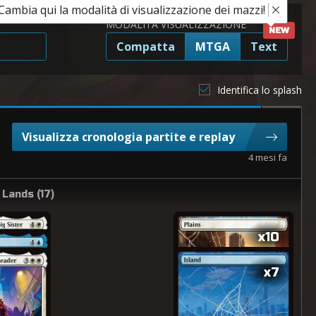
Cambia qui la modalità di visualizzazione dei mazzi!
MODALITÀ VISUALIZZAZIONE
Compatta
MTGA
Text
Identifica lo splash
Visualizza cronologia partite e replay
4 mesi fa
Lands (
17
)
x10
x7