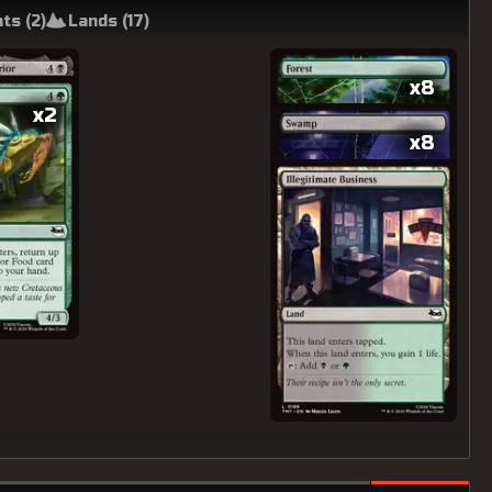
ts (
2
)
Lands (
17
)
x8
x2
x8