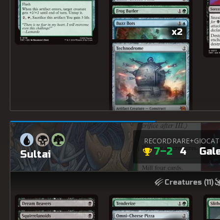
x2
RECORD
RARE+
GIOCA
7–2
4
Gal
Sultai
x2
Creatures (
11
)