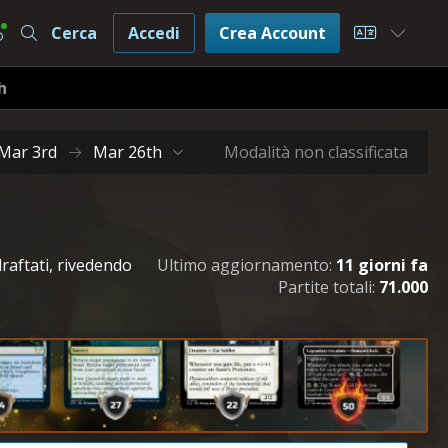
Cerca
Accedi
Crea Account
Choose L
h
Mar 3rd
Mar 26th
Modalità non classificata
raftati, rivedendo
Ultimo aggiornamento:
11 giorni fa
Partite totali:
71.000