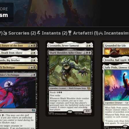
TORE
gsm
7
)
Sorceries (
2
)
Instants (
2
)
Artefatti (
1
)
Incantesimi