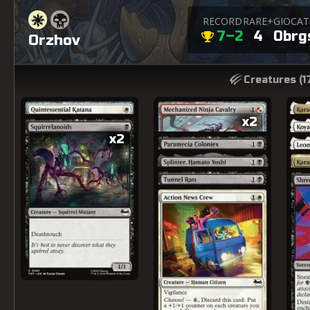
RECORD
RARE+
GIOCA
7–2
4
0br
Orzhov
Creatures (
1
x2
x2