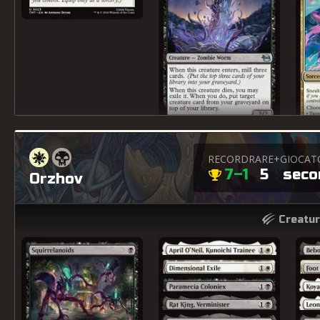
RECORD
RARE+
GIOCAT
7–1
5
secor
Orzhov
Creatur