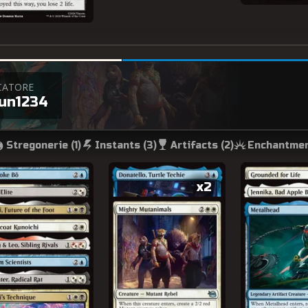
CATORE
jun1234
Stregonerie (
1
)
Instants (
3
)
Artifacts (
2
)
Enchantmen
x2