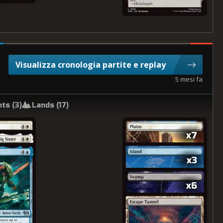
Visualizza cronologia partite e replay
5 mesi fa
ts (
3
)
Lands (
17
)
x7
x3
x6