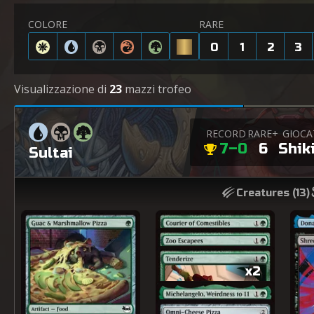
COLORE
RARE
0
1
2
3
Visualizzazione di
23
mazzi trofeo
RECORD
RARE+
GIOCA
7–0
6
Shik
Sultai
Creatures (
13
)
x2