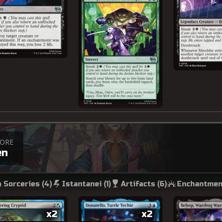
TORE
en
Sorceries (
4
)
Istantanei (
1
)
Artifacts (
6
)
Enchantmen
x2
x2