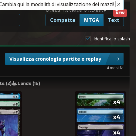
Cambia qui la modalità di visualizzazione dei mazzi!
MODALITÀ VISUALIZZAZIONE
Compatta
MTGA
Text
Identifica lo splash
Visualizza cronologia partite e replay
4 mesi fa
s (
2
)
Lands (
16
)
x4
x4
x4