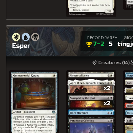
RECORD
RARE+
GIO
x2
7–2
5
ting
Esper
Creatures (
14
)
x2
x2