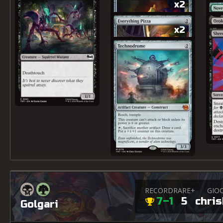
x2
x2
RECORD
RARE+
GIO
7–1
5
chri
Golgari