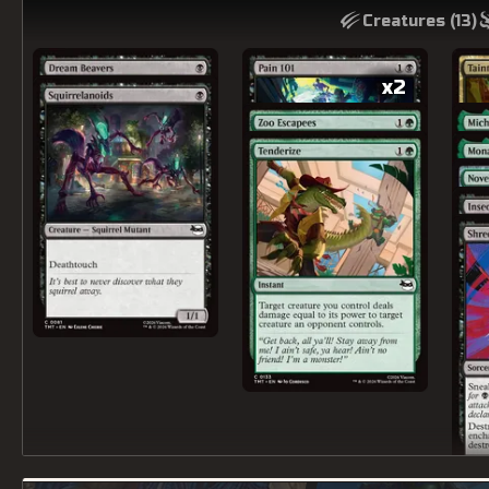
Creatures (
13
)
x2