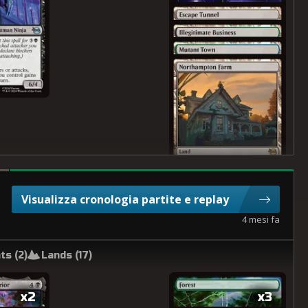
Visualizza cronologia partite e replay
4 mesi fa
ts (
2
)
Lands (
17
)
x2
x3