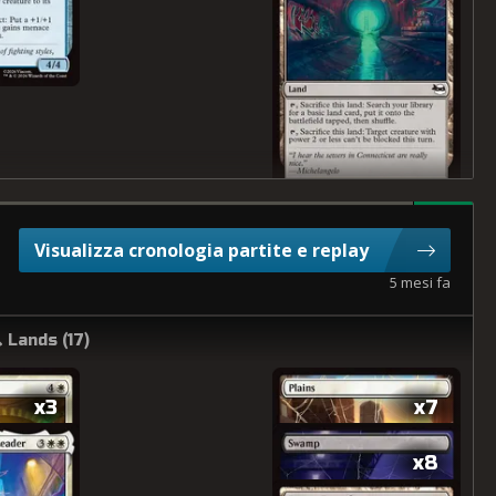
Visualizza cronologia partite e replay
5 mesi fa
Lands (
17
)
x3
x7
x8