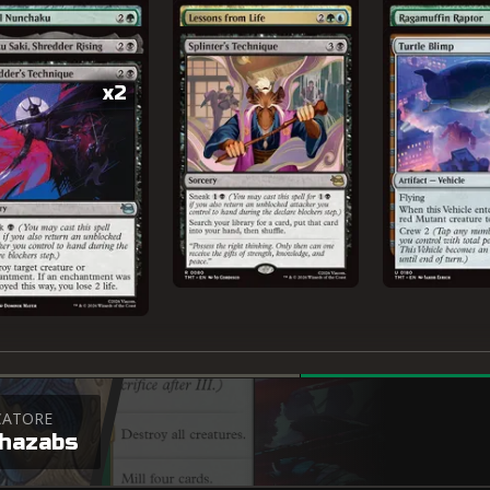
x2
CATORE
shazabs