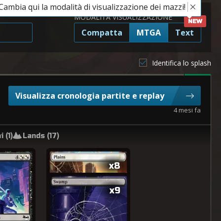
Cambia qui la modalità di visualizzazione dei mazzi!
MODALITÀ VISUALIZZAZIONE
Compatta
MTGA
Text
Identifica lo splash
Visualizza cronologia partite e replay
4 mesi fa
i (
1
)
Lands (
17
)
x8
x9