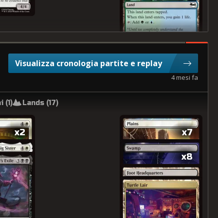
Visualizza cronologia partite e replay
4 mesi fa
i (
1
)
Lands (
17
)
x2
x7
x8