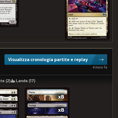
Visualizza cronologia partite e replay
4 mesi fa
ts (
2
)
Lands (
17
)
x8
x8