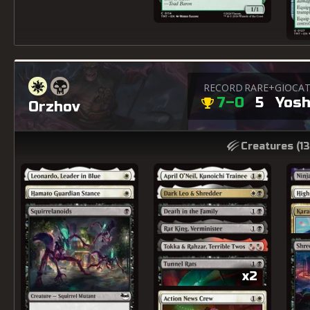
RECORD
RARE+
GIOCA
7–0
5
Yosh
Orzhov
Creatures (
13
x2