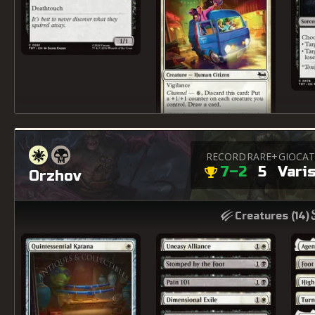
RECORD
RARE+
GIOCA
7–2
5
Vari
Orzhov
Creatures (
14
)