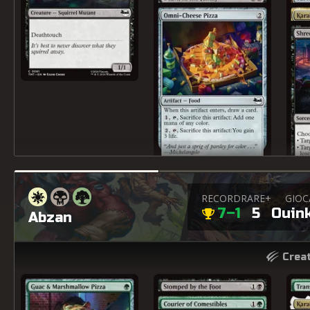
RECORD
RARE+
GIOC
7–1
5
Ouin
Abzan
Creat