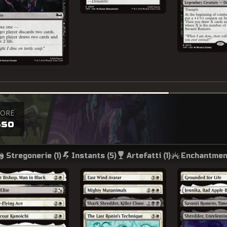
TORE
sso
Stregonerie (
1
)
Instants (
5
)
Artefatti (
1
)
Enchantmen