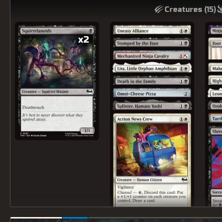
Creatures (
15
)
x2