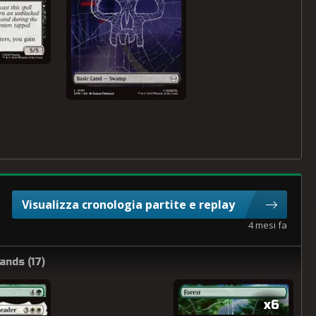
Visualizza cronologia partite e replay
4 mesi fa
ands (
17
)
x6