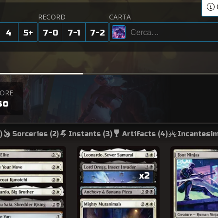
RECORD
CARTA
4
5
+
7-0
7-1
7-2
TORE
so
)
Sorceries (
2
)
Instants (
3
)
Artifacts (
4
)
Incantesim
x2