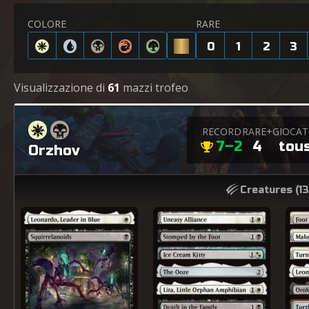
COLORE
RARE
0
1
2
3
Visualizzazione di
61
mazzi trofeo
RECORD
RARE+
GIOCA
7–2
4
tou
Orzhov
Creatures (
13