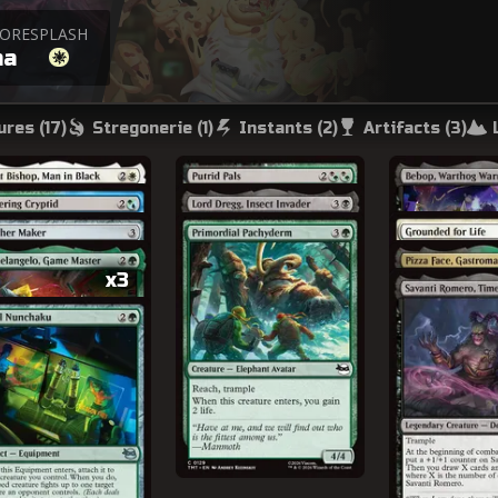
TORE
SPLASH
ma
ures (
17
)
Stregonerie (
1
)
Instants (
2
)
Artifacts (
3
)
x3