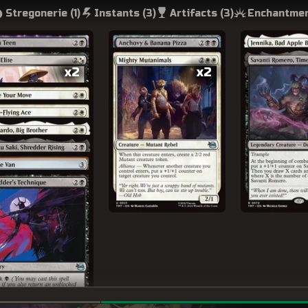
Stregonerie (
1
)
Instants (
3
)
Artifacts (
3
)
Enchantmen
x2
x2