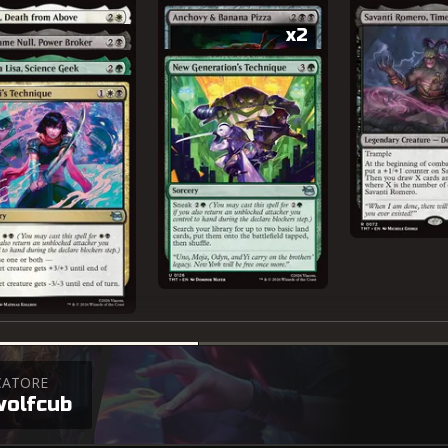
x2
CATORE
wolfcub