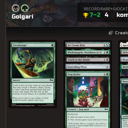
RECORD
RARE+
GIOCA
7–2
4
ko
Golgari
Creat