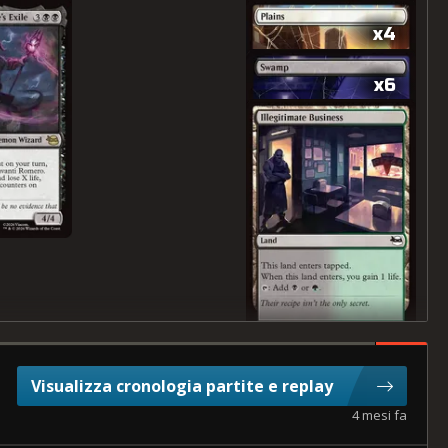
x4
x6
Visualizza cronologia partite e replay
4 mesi fa