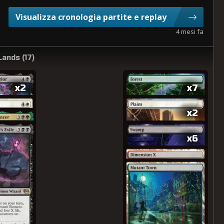
Visualizza cronologia partite e replay
4 mesi fa
Lands (
17
)
x2
x7
x2
x6