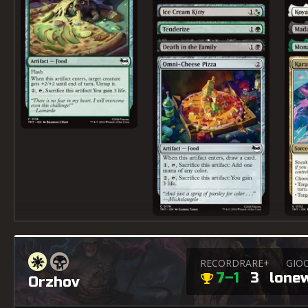
RECORD
RARE+
GIO
7–1
3
lone
Orzhov