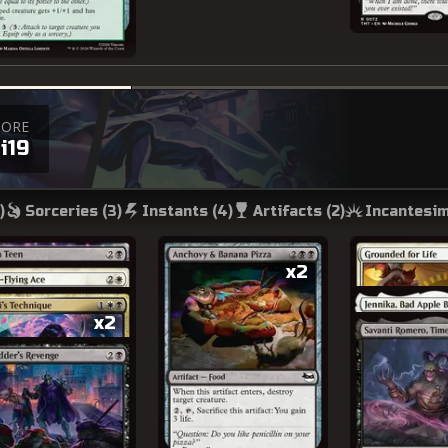
TORE
i19
)
Sorceries (
3
)
Instants (
4
)
Artifacts (
2
)
Incantesim
x2
x2