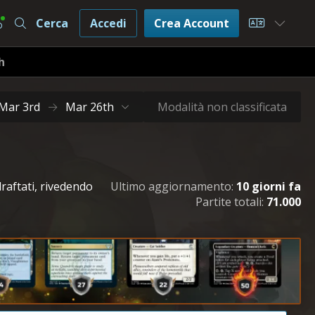
Cerca
Accedi
Crea Account
Choose L
h
Mar 3rd
Mar 26th
Modalità non classificata
raftati, rivedendo
Ultimo aggiornamento:
10 giorni fa
Partite totali:
71.000