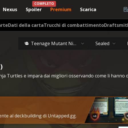
COMPLETO
Nexus
Spoiler
Premium
Scarica
arte
Dati della carta
Trucchi di combattimento
Draftsmit
Teenage Mutant Ninja Turtles
Sealed
)
ja Turtles e impara dai migliori osservando come li hanno d
tente al deckbuilding di Untapped.gg.