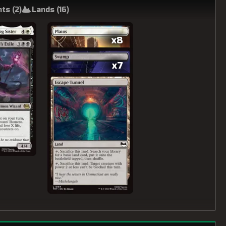
ts (
2
)
Lands (
16
)
x8
x7