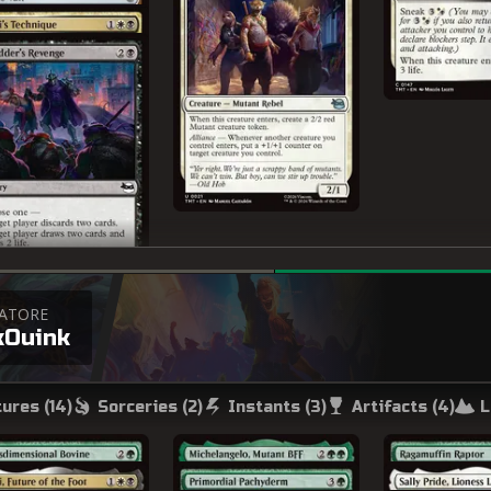
ATORE
kOuink
ures (
14
)
Sorceries (
2
)
Instants (
3
)
Artifacts (
4
)
L