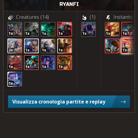
RYANFI
Creatures
(14)
(1)
Instants
(4
1x
1x
1x
1x
1x
1x
1x
2x
1x
1x
1x
1x
1x
1x
1x
1x
1x
1x
Visualizza cronologia partite e replay