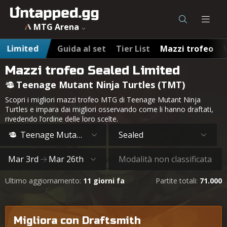
MTG Arena
Limited
Guida al set
Tier List
Mazzi trofeo
Mazzi trofeo Sealed Limited
Teenage Mutant Ninja Turtles (TMT)
Scopri i migliori mazzi trofeo MTG di Teenage Mutant Ninja
Turtles e impara dai migliori osservando come li hanno draftati,
rivedendo l’ordine delle loro scelte.
Teenage Mutant Ninja Turtles
Sealed
Mar 3rd
Mar 26th
Modalità non classificata
Ultimo aggiornamento:
11 giorni fa
Partite totali:
71.000
Migliora con Draftsmith