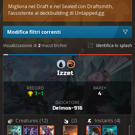
Migliora nel Draft e nel Sealed con Draftsmith,
l’assistente al deckbuilding di Untapped.gg.
Modifica filtri correnti
Visualizzazione di
2
mazzi trofeo
Identifica lo splash
Izzet
RECORD
RARE+
7–1
4
GIOCATORE
Deimos-916
Creatures
(12)
(2)
Instants
(4)