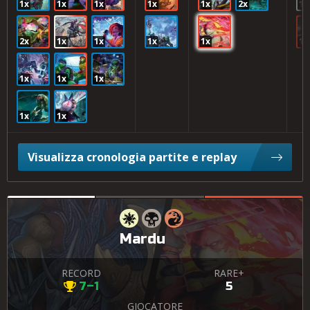
1x
1x
1x
1x
1x
2x
1x
2x
1x
1x
1x
1x
1x
1x
1x
1x
1x
1x
Visualizza cronologia partite e replay
Mardu
RECORD
RARE+
7–1
5
GIOCATORE