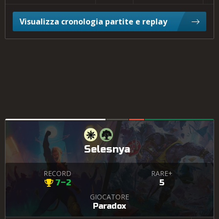
Visualizza cronologia partite e replay
Selesnya
RECORD
RARE+
7–2
5
GIOCATORE
Paradox