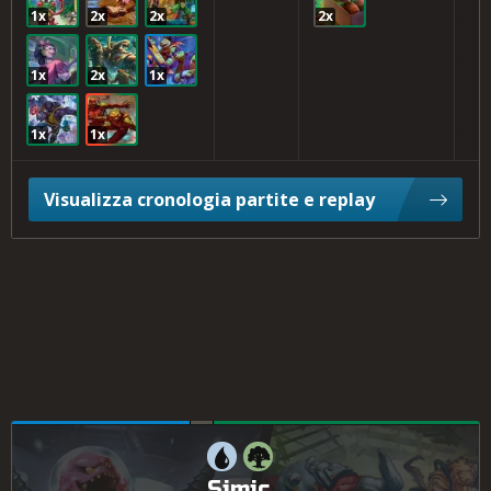
1x
2x
2x
2x
1x
2x
1x
1x
1x
Visualizza cronologia partite e replay
Simic