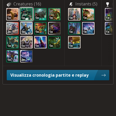
Creatures
(16)
Instants
(5)
(2
1x
1x
1x
1x
1x
1x
1x
2x
1x
1x
1x
1x
1x
1x
1x
1x
1x
1x
1x
1x
2x
Visualizza cronologia partite e replay