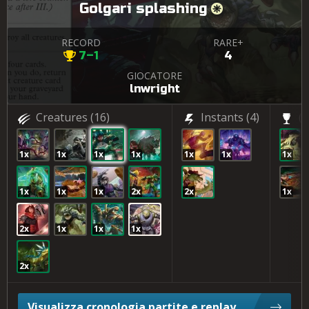
Golgari splashing
RECORD
RARE+
7–1
4
GIOCATORE
lnwright
Creatures
(16)
Instants
(4)
(2
1x
1x
1x
1x
1x
1x
1x
1x
1x
1x
2x
2x
1x
2x
1x
1x
1x
2x
Visualizza cronologia partite e replay