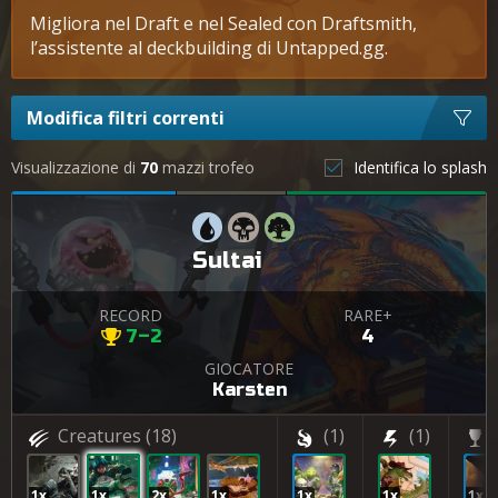
Migliora nel Draft e nel Sealed con Draftsmith,
l’assistente al deckbuilding di Untapped.gg.
Modifica filtri correnti
Visualizzazione di
70
mazzi trofeo
Identifica lo splash
Sultai
RECORD
RARE+
7–2
4
GIOCATORE
Karsten
Creatures
(18)
(1)
(1)
1x
1x
2x
1x
1x
1x
1x