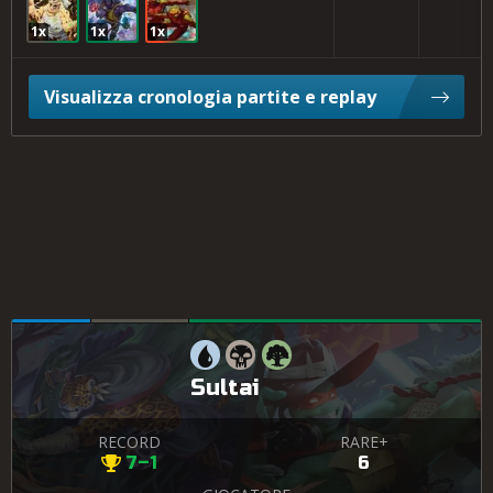
1x
1x
1x
Visualizza cronologia partite e replay
Sultai
RECORD
RARE+
7–1
6