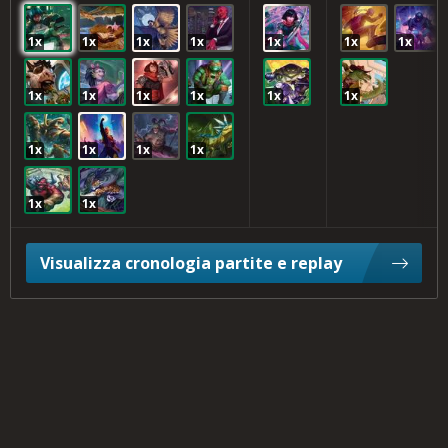
1x
1x
1x
1x
1x
1x
1x
1x
1x
1x
1x
1x
1x
1x
1x
1x
1x
1x
1x
Visualizza cronologia partite e replay