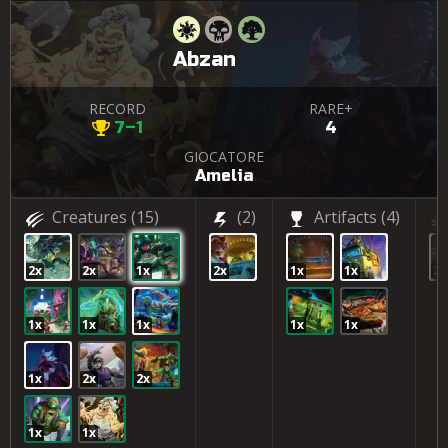
Abzan
RECORD
RARE+
7–1
4
GIOCATORE
Amelia
Creatures
(15)
(2)
Artifacts
(4)
2x
2x
1x
2x
1x
1x
2x
1x
1x
1x
1x
1x
1x
2x
2x
1x
1x