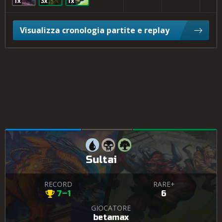
1x
3x
1x
Visualizza cronologia partite e replay
Sultai
RECORD
RARE+
7–1
6
GIOCATORE
betamax