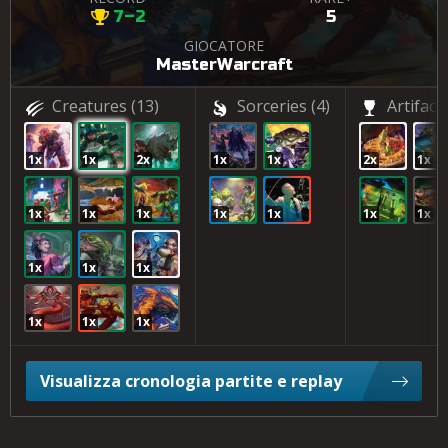
7–2
5
GIOCATORE
MasterWarcraft
Creatures
(13)
Sorceries
(4)
Artifact
1x
1x
2x
1x
1x
2x
1x
1x
1x
1x
1x
1x
1x
1x
1x
1x
1x
1x
1x
1x
Visualizza cronologia partite e replay