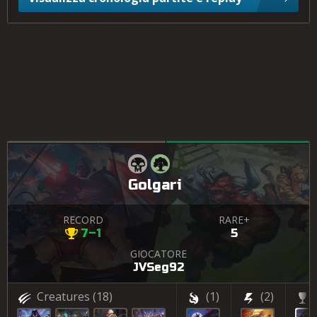
Golgari
RECORD
RARE+
7–1
5
GIOCATORE
JVSeg92
Creatures
(18)
(1)
(2)