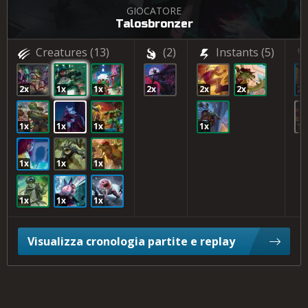
GIOCATORE
Talosbronzer
Creatures
(13)
(2)
Instants
(5)
2x
1x
1x
2x
2x
2x
2x
1x
1x
1x
1x
1x
1x
1x
1x
1x
1x
1x
Visualizza cronologia partite e replay