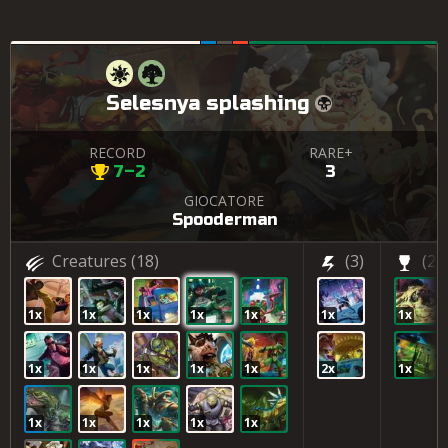
Selesnya splashing
RECORD
RARE+
7–2
3
GIOCATORE
Spooderman
Creatures
(18)
(3)
(2)
1x
1x
1x
1x
1x
1x
1x
1x
1x
1x
1x
1x
2x
1x
1x
1x
1x
1x
1x