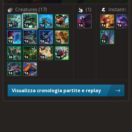
Creatures
(17)
(1)
Instants
(3
3x
1x
1x
1x
1x
1x
1x
1x
1x
1x
1x
1x
2x
1x
1x
1x
1x
1x
Visualizza cronologia partite e replay