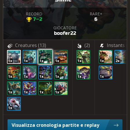
RECORD
RARE+
7–2
6
GIOCATORE
boofer22
Creatures
(13)
(2)
Instants
(4
1x
1x
1x
1x
1x
1x
2x
1x
1x
1x
1x
1x
1x
1x
1x
1x
1x
1x
Visualizza cronologia partite e replay