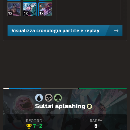
1x
1x
1x
Visualizza cronologia partite e replay
Sultai splashing
RECORD
RARE+
7–2
6