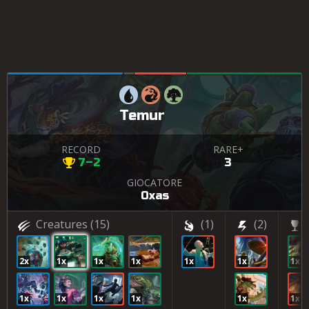
Temur
RECORD
RARE+
7–2
3
GIOCATORE
Oxas
Creatures
(15)
(1)
(2)
2x
1x
1x
1x
1x
1x
1x
1x
1x
1x
1x
1x
1x