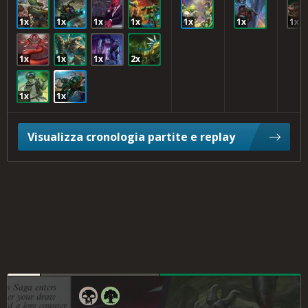
1x
1x
1x
1x
1x
1x
1x
1x
1x
1x
2x
1x
1x
Visualizza cronologia partite e replay