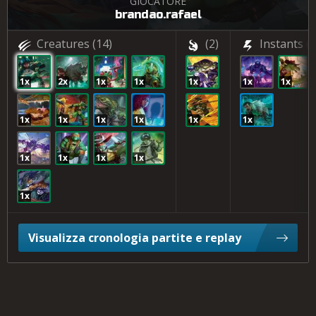
GIOCATORE
brandao.rafael
Creatures
(14)
(2)
Instants
(3
1x
2x
1x
1x
1x
1x
1x
1x
1x
1x
1x
1x
1x
1x
1x
1x
1x
1x
Visualizza cronologia partite e replay