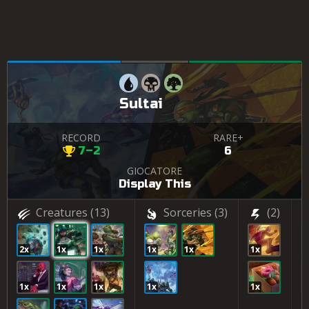
Sultai
RECORD
RARE+
7–2
6
GIOCATORE
Display This
Creatures
(13)
Sorceries
(3)
(2)
2x
1x
1x
1x
1x
1x
1
1x
1x
1x
1x
1x
1