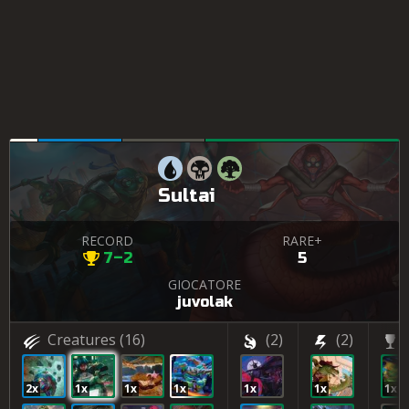
Sultai
RECORD
RARE+
7–2
5
GIOCATORE
juvolak
Creatures
(16)
(2)
(2)
2x
1x
1x
1x
1x
1x
1x