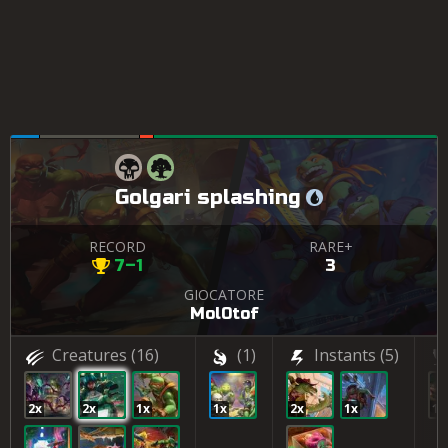
Golgari splashing
RECORD
RARE+
7–1
3
GIOCATORE
Mol0tof
Creatures
(16)
(1)
Instants
(5)
2x
2x
1x
1x
2x
1x
1x