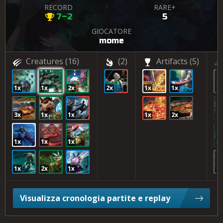
RECORD
RARE+
7–2
5
GIOCATORE
mome
Creatures
(16)
(2)
Artifacts
(5)
1x
1x
2x
2x
1x
1x
1x
3x
1x
1x
1x
2x
3x
1x
1x
1x
5x
1x
2x
1x
1x
Visualizza cronologia partite e replay