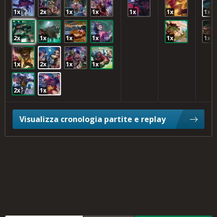
1x
2x
1x
1x
1x
1x
1x
2x
1x
1x
1x
1x
1x
1x
2x
1x
1x
2x
1x
Visualizza cronologia partite e replay