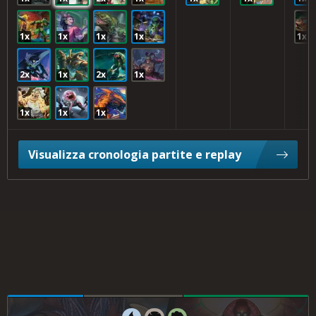
1x
1x
1x
1x
1x
2x
1x
2x
1x
1x
1x
1x
Visualizza cronologia partite e replay