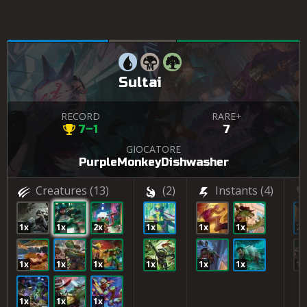
Sultai
RECORD
RARE+
7–1
7
GIOCATORE
PurpleMonkeyDishwasher
Creatures
(13)
(2)
Instants
(4)
1x
1x
2x
1x
1x
1x
2x
1x
1x
1x
1x
1x
1x
1x
1x
1x
1x