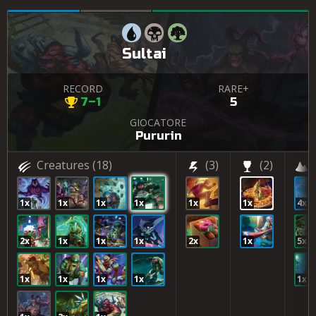
Sultai
RECORD
RARE+
7–1
5
GIOCATORE
Pururin
Creatures
(18)
(3)
(2)
1x
1x
1x
1x
1x
1x
4x
2x
1x
1x
1x
2x
1x
5x
1x
1x
1x
1x
1x