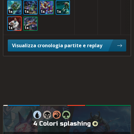
1x
1x
1x
1x
1x
1x
Visualizza cronologia partite e replay
4 Colori splashing