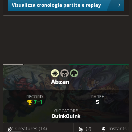
Visualizza cronologia partite e replay
Abzan
RECORD
RARE+
7–1
5
GIOCATORE
OuinkOuink
Creatures
(14)
(2)
Instants
(3