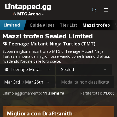
MTG Arena
Limited
Guida al set
Tier List
Mazzi trofeo
Mazzi trofeo Sealed Limited
Teenage Mutant Ninja Turtles (TMT)
Scopri i migliori mazzi trofeo MTG di Teenage Mutant Ninja
Turtles e impara dai migliori osservando come li hanno draftati,
rivedendo l’ordine delle loro scelte.
Teenage Mutant Ninja Turtles
Sealed
Mar 3rd
Mar 26th
Modalità non classificata
Ultimo aggiornamento:
11 giorni fa
Partite totali:
71.000
Migliora con Draftsmith