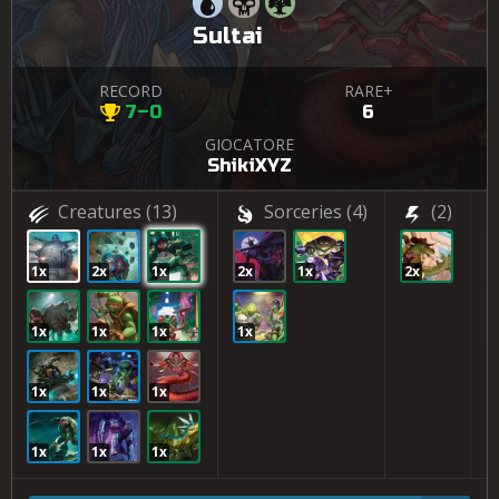
Sultai
RECORD
RARE+
7–0
6
GIOCATORE
ShikiXYZ
Creatures
(13)
Sorceries
(4)
(2)
1x
2x
1x
2x
1x
2x
1
1x
1x
1x
1x
2
1x
1x
1x
1x
1x
1x