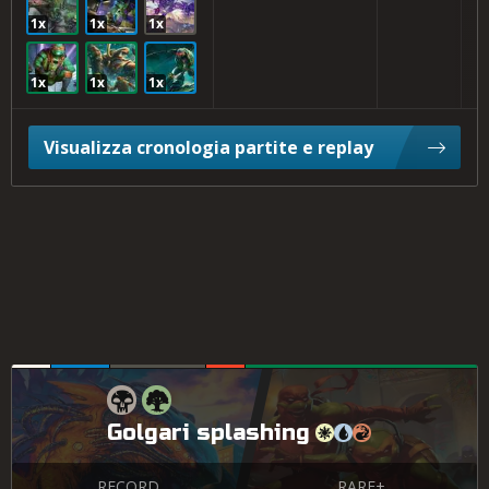
1x
1x
1x
1x
1x
1x
Visualizza cronologia partite e replay
Golgari splashing
RECORD
RARE+