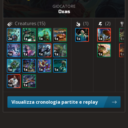
GIOCATORE
Oxas
Creatures
(15)
(1)
(2)
2x
1x
1x
1x
1x
1x
1x
1x
1x
1x
1x
1x
1x
1x
1x
1x
1x
1x
1x
Visualizza cronologia partite e replay