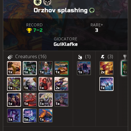
Orzhov splashing
RECORD
RARE+
7–2
3
GIOCATORE
GuiKlafke
Creatures
(16)
(1)
(3)
1x
1x
1x
1x
1x
2x
1x
1x
1x
1x
2x
1x
1x
1x
1x
1x
1x
1x
1x