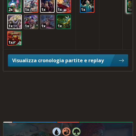
2x
1x
1x
1x
1x
1x
1x
1x
1x
1x
1x
Visualizza cronologia partite e replay