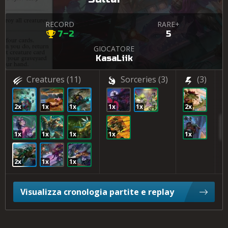
RECORD
RARE+
7–2
5
GIOCATORE
KasaLiik
Creatures
(11)
Sorceries
(3)
(3)
2x
1x
1x
1x
1x
2x
1
1x
1x
1x
1x
1x
1
2x
1x
1x
Visualizza cronologia partite e replay