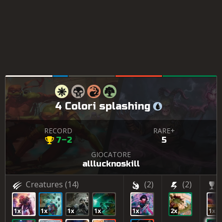
4 Colori splashing
RECORD
RARE+
7–2
5
GIOCATORE
alllucknoskill
Creatures
(14)
(2)
(2)
1x
1x
1x
1x
1x
2x
1x