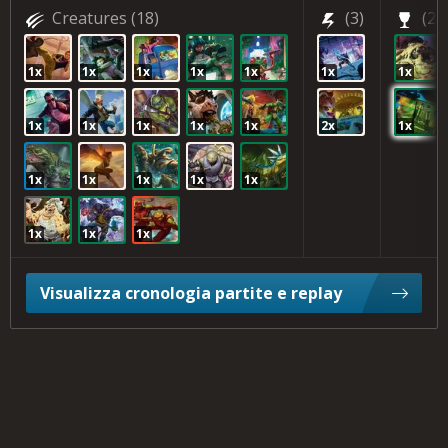
Creatures
(18)
(3)
(2)
1x
1x
1x
1x
1x
1x
1x
1x
1x
1x
1x
1x
2x
1x
1x
1x
1x
1x
1x
1x
1x
1x
Visualizza cronologia partite e replay