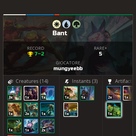
Bant
RECORD
RARE+
7–2
5
GIOCATORE
mungyeebb
Creatures
(14)
Instants
(3)
Artifacts
3x
1x
1x
1x
1x
2x
1x
1x
2x
1x
1x
1x
1x
1x
2x