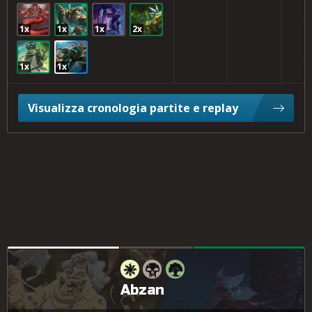
1x
1x
1x
2x
1x
1x
Visualizza cronologia partite e replay
Abzan