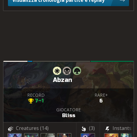
Visualizza cronologia partite e replay
Abzan
RECORD
RARE+
7–1
6
GIOCATORE
Bliss
Creatures
(14)
(3)
Instants
(3