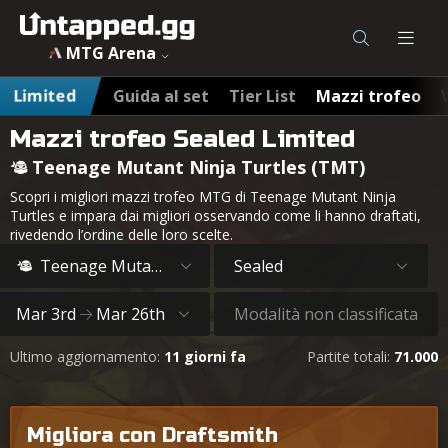
MTG Arena
Limited
Guida al set
Tier List
Mazzi trofeo
Mazzi trofeo Sealed Limited
Teenage Mutant Ninja Turtles (TMT)
Scopri i migliori mazzi trofeo MTG di Teenage Mutant Ninja
Turtles e impara dai migliori osservando come li hanno draftati,
rivedendo l’ordine delle loro scelte.
Teenage Mutant Ninja Turtles
Sealed
Mar 3rd
Mar 26th
Modalità non classificata
Ultimo aggiornamento:
11 giorni fa
Partite totali:
71.000
Migliora con Draftsmith