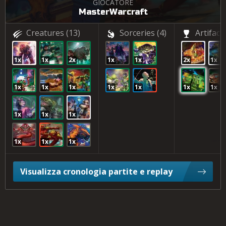
GIOCATORE
MasterWarcraft
Creatures
(13)
Sorceries
(4)
Artifact
1x
1x
2x
1x
1x
2x
1x
1x
1x
1x
1x
1x
1x
1x
1x
1x
1x
1x
1x
1x
Visualizza cronologia partite e replay