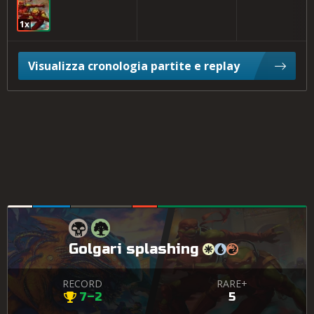
1x
Visualizza cronologia partite e replay
Golgari splashing
RECORD
RARE+
7–2
5