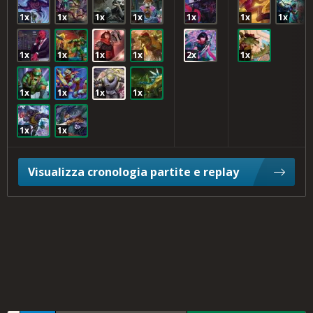
1x
1x
1x
1x
1x
1x
1x
1x
1x
1x
1x
2x
1x
1x
1x
1x
1x
1x
1x
Visualizza cronologia partite e replay