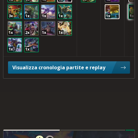
3x
1x
1x
1x
1x
1x
1x
2x
1x
1x
1x
1x
Visualizza cronologia partite e replay