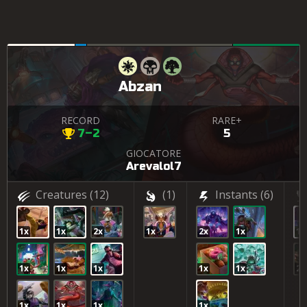
Abzan
RECORD
RARE+
7–2
5
GIOCATORE
Arevalol7
Creatures
(12)
(1)
Instants
(6)
1x
1x
2x
1x
2x
1x
1x
1x
1x
1x
1x
1x
2x
1x
1x
1x
1x