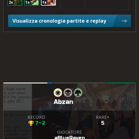
2x
1x
1x
Visualizza cronologia partite e replay
Abzan
RECORD
RARE+
7–2
5
GIOCATORE
aBlueRaven