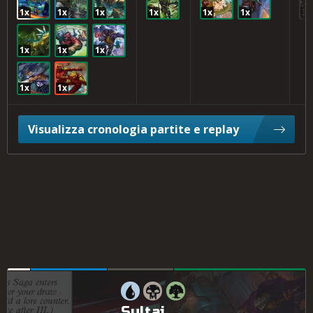
1x
1x
1x
1x
1x
1x
3x
1x
1x
1x
1x
1x
Visualizza cronologia partite e replay
Sultai