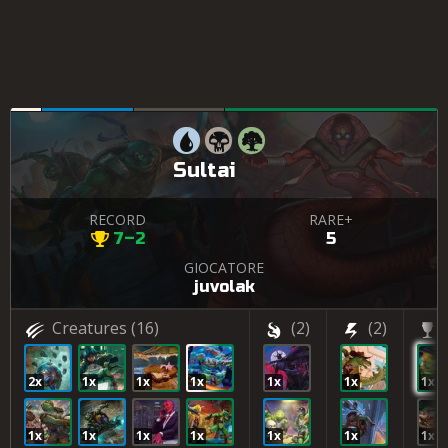
Sultai
RECORD
RARE+
7–2
5
GIOCATORE
juvolak
Creatures
(16)
(2)
(2)
2x
1x
1x
1x
1x
1x
1x
1x
1x
1x
1x
1x
1x
1x