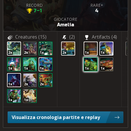
RECORD
RARE+
7–1
4
GIOCATORE
Amelia
Creatures
(15)
(2)
Artifacts
(4)
2x
2x
1x
2x
1x
1x
2x
1x
1x
1x
1x
1x
1x
2x
2x
1x
1x
Visualizza cronologia partite e replay