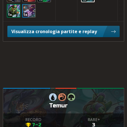
1x
1x
Visualizza cronologia partite e replay
Temur
RECORD
RARE+
7–2
3