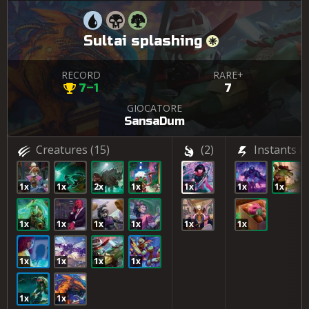
Sultai splashing
RECORD
RARE+
7–1
7
GIOCATORE
SansaDum
Creatures
(15)
(2)
Instants
(3
1x
1x
2x
1x
1x
1x
1x
1x
1x
1x
1x
1x
1x
1x
1x
1x
1x
1x
1x