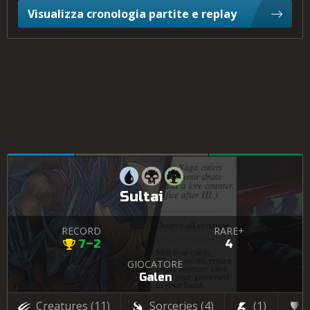
Visualizza cronologia partite e replay
Sultai
RECORD
RARE+
7–2
4
GIOCATORE
Galen
Creatures
(11)
Sorceries
(4)
(1)