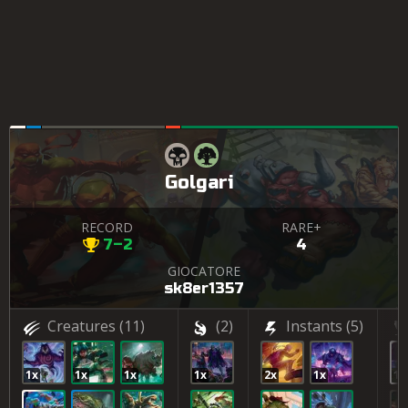
Golgari
RECORD
RARE+
7–2
4
GIOCATORE
sk8er1357
Creatures
(11)
(2)
Instants
(5)
1x
1x
1x
1x
2x
1x
1x