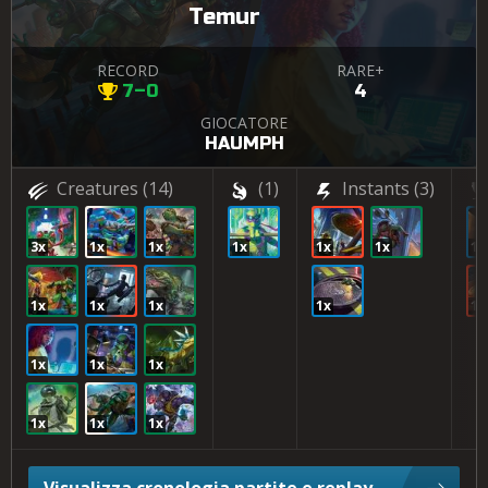
Temur
RECORD
RARE+
7–0
4
GIOCATORE
HAUMPH
Creatures
(14)
(1)
Instants
(3)
3x
1x
1x
1x
1x
1x
1x
1x
1x
1x
1x
1x
1x
1x
1x
1x
1x
1x