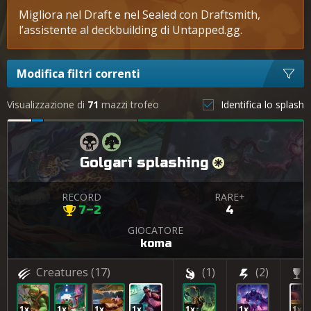
Migliora nel Draft e nel Sealed con Draftsmith,
l’assistente al deckbuilding di Untapped.gg.
Modifica filtri correnti
Visualizzazione di
71
mazzi trofeo
Identifica lo splash
Golgari splashing
RECORD
RARE+
7–2
4
GIOCATORE
koma
Creatures
(17)
(1)
(2)
1x
1x
1x
1x
1x
1x
1x