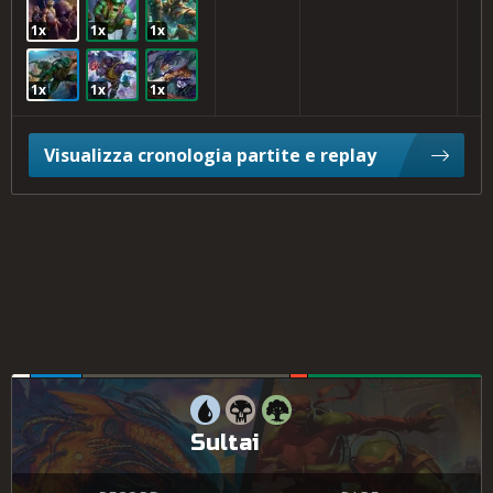
1x
1x
1x
1x
1x
1x
Visualizza cronologia partite e replay
Sultai