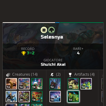
Selesnya
RECORD
RARE+
7–2
4
GIOCATORE
Shuichi Akai
Creatures
(14)
(2)
Artifacts
(4)
1x
1x
1x
1x
2x
1x
1x
2x
2x
1x
1x
1x
2x