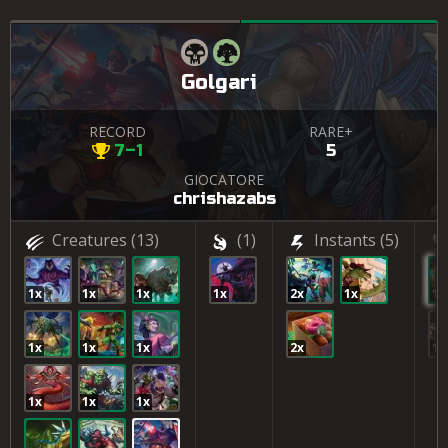
Golgari
RECORD
RARE+
7–1
5
GIOCATORE
chrishazabs
Creatures
(13)
(1)
Instants
(5)
1x
1x
1x
1x
2x
1x
1x
1x
1x
1x
2x
1x
1x
1x
1x