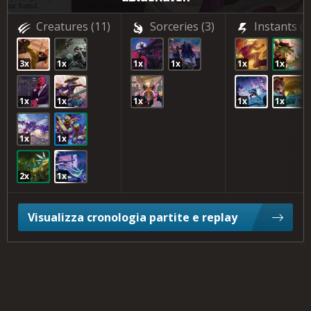
Creatures
(11)
Sorceries
(3)
Instants
(4
3x
1x
1x
1x
1x
1x
1x
1x
1x
1x
1x
1x
1x
2x
1x
Visualizza cronologia partite e replay