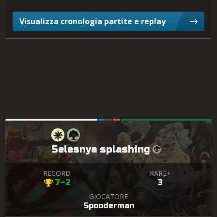
Visualizza cronologia partite e replay
Selesnya splashing
RECORD
RARE+
7–2
3
GIOCATORE
Spooderman