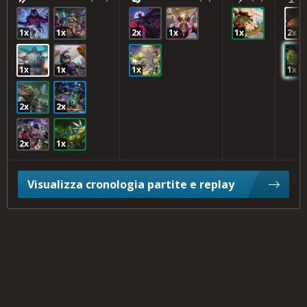
1x
1x
2x
1x
1x
2x
1x
1x
1x
1x
2x
2x
2x
1x
Visualizza cronologia partite e replay