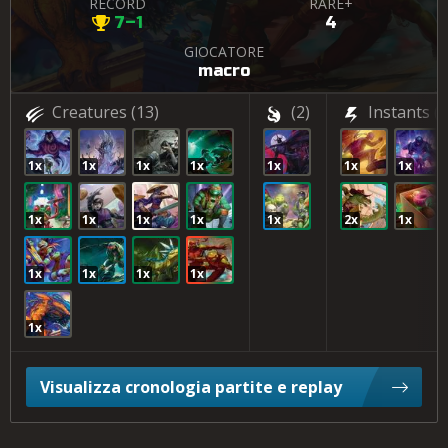
RECORD
RARE+
7–1
4
GIOCATORE
macro
Creatures
(13)
(2)
Instants
(5
1x
1x
1x
1x
1x
1x
1x
1x
1x
1x
1x
1x
2x
1x
1x
1x
1x
1x
1x
Visualizza cronologia partite e replay