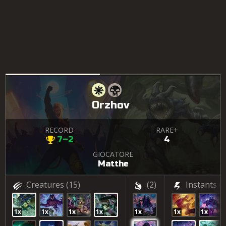
Orzhov
RECORD
RARE+
7–2
4
GIOCATORE
Matthe
Creatures
(15)
(2)
Instants
(4
1x
1x
1x
1x
1x
1x
1x