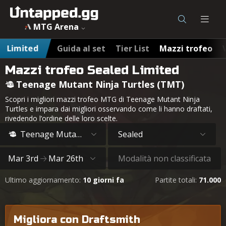
MTG Arena
Limited
Guida al set
Tier List
Mazzi trofeo
Mazzi trofeo Sealed Limited
Teenage Mutant Ninja Turtles (TMT)
Scopri i migliori mazzi trofeo MTG di Teenage Mutant Ninja
Turtles e impara dai migliori osservando come li hanno draftati,
rivedendo l’ordine delle loro scelte.
Teenage Mutant Ninja Turtles
Sealed
Mar 3rd
Mar 26th
Modalità non classificata
Ultimo aggiornamento:
10 giorni fa
Partite totali:
71.000
Migliora con Draftsmith