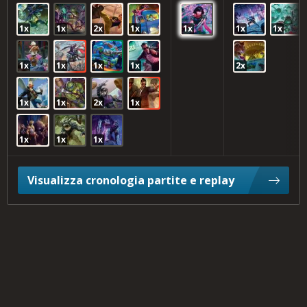
1x
1x
2x
1x
1x
1x
1x
1x
1x
1x
1x
2x
1x
1x
2x
1x
1x
1x
1x
Visualizza cronologia partite e replay