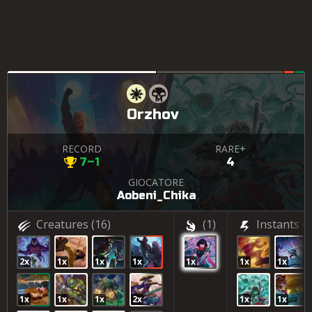
Orzhov
RECORD
RARE+
7–1
4
GIOCATORE
Aobeni_Chika
Creatures
(16)
(1)
Instants
(4
2x
1x
1x
1x
1x
1x
1x
1x
1x
1x
2x
1x
1x