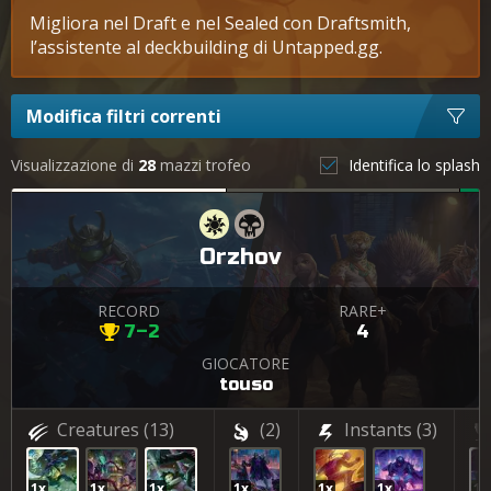
Migliora nel Draft e nel Sealed con Draftsmith,
l’assistente al deckbuilding di Untapped.gg.
Modifica filtri correnti
Visualizzazione di
28
mazzi trofeo
Identifica lo splash
Orzhov
RECORD
RARE+
7–2
4
GIOCATORE
touso
Creatures
(13)
(2)
Instants
(3)
1x
1x
1x
1x
1x
1x
1x