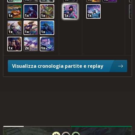
1x
1x
1x
1x
1x
1x
1x
1x
1x
1x
2x
1x
Visualizza cronologia partite e replay