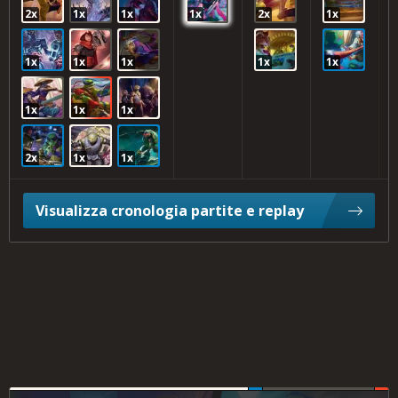
2x
1x
1x
1x
2x
1x
1x
1x
1x
1x
1x
1x
1x
1x
2x
1x
1x
Visualizza cronologia partite e replay