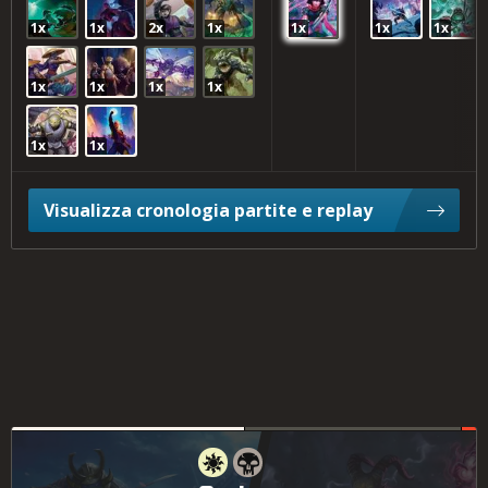
1x
1x
2x
1x
1x
1x
1x
1x
1x
1x
1x
1x
1x
Visualizza cronologia partite e replay