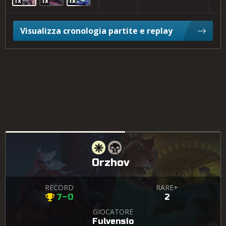
1x
1x
1x
Visualizza cronologia partite e replay
Orzhov
RECORD
RARE+
7–0
2
GIOCATORE
Fulvensio