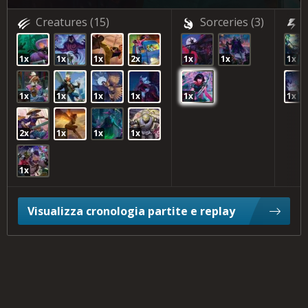
Creatures
(15)
Sorceries
(3)
1x
1x
1x
2x
1x
1x
1x
1x
1x
1x
1x
1x
1x
2x
1x
1x
1x
1x
Visualizza cronologia partite e replay