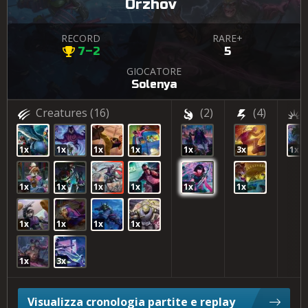
Orzhov
RECORD
RARE+
7–2
5
GIOCATORE
Solenya
Creatures
(16)
(2)
(4)
1x
1x
1x
1x
1x
3x
1x
1x
1x
1x
1x
1x
1x
1x
1x
1x
1x
1x
3x
Visualizza cronologia partite e replay