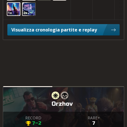
1x
2x
Visualizza cronologia partite e replay
Orzhov
RECORD
RARE+
7–2
7