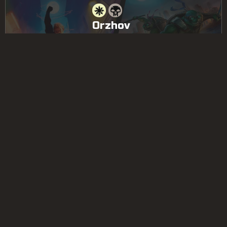
Orzhov
RECORD
RARE+
7–1
4
GIOCATORE
Faker
Creatures
(14)
(1)
(2)
1x
1x
1x
1x
1x
1x
1x
1x
1x
1x
1x
1x
2x
1x
1x
1x
1x
1x
1x