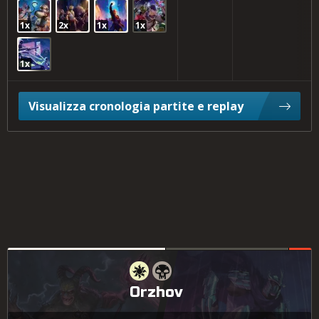
1x
2x
1x
1x
1x
Visualizza cronologia partite e replay
Orzhov