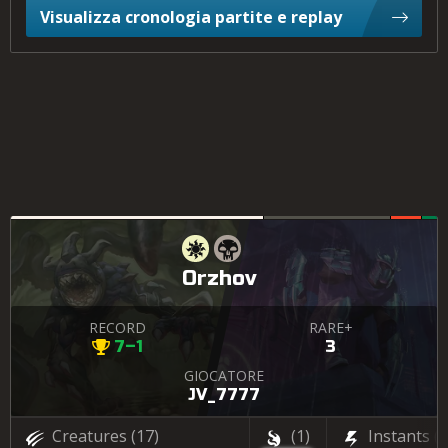
Visualizza cronologia partite e replay
Orzhov
RECORD
RARE+
7–1
3
GIOCATORE
JV_7777
Creatures
(17)
(1)
Instants
(4