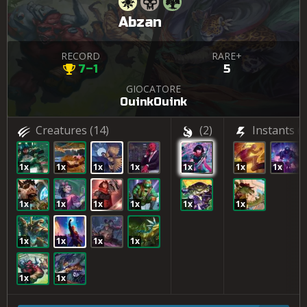
Abzan
RECORD
RARE+
7–1
5
GIOCATORE
OuinkOuink
Creatures
(14)
(2)
Instants
(3
1x
1x
1x
1x
1x
1x
1x
1x
1x
1x
1x
1x
1x
1x
1x
1x
1x
1x
1x