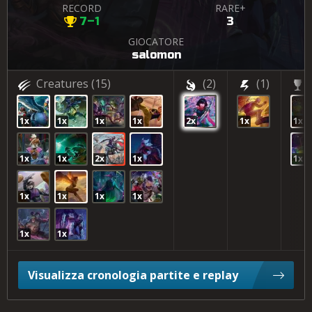
RECORD
RARE+
7–1
3
GIOCATORE
salomon
Creatures
(15)
(2)
(1)
1x
1x
1x
1x
2x
1x
1x
1x
1x
2x
1x
1x
1x
1x
1x
1x
1x
1x
Visualizza cronologia partite e replay