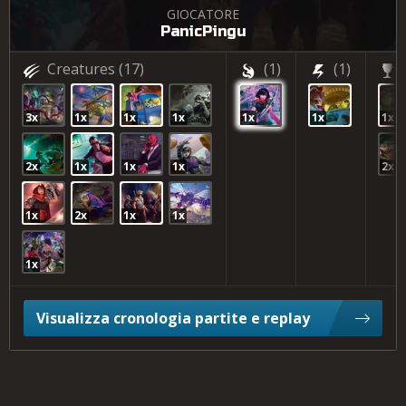
GIOCATORE
PanicPingu
Creatures
(17)
(1)
(1)
3x
1x
1x
1x
1x
1x
1x
2x
1x
1x
1x
2x
1x
2x
1x
1x
1x
Visualizza cronologia partite e replay