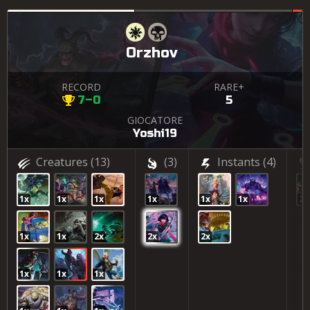
Orzhov
RECORD
RARE+
7–0
5
GIOCATORE
Yoshi19
Creatures
(13)
(3)
Instants
(4)
1x
1x
1x
1x
1x
1x
2x
1x
1x
2x
2x
2x
1x
1x
1x