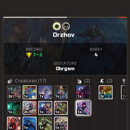
Orzhov
RECORD
RARE+
7–2
4
GIOCATORE
0brgsm
Creatures
(17)
(2)
(2)
2x
1x
1x
1x
1x
2x
1x
1x
2x
1x
1x
1x
1x
1x
1x
1x