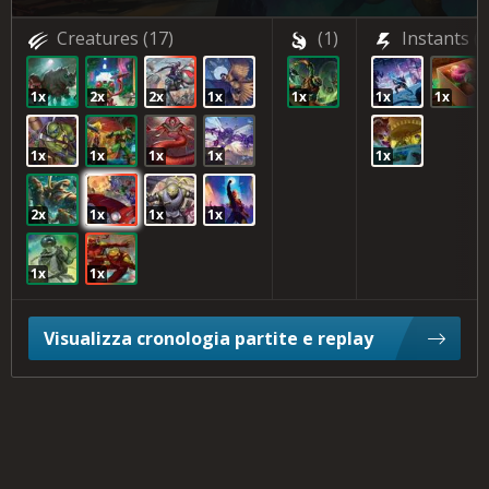
Creatures
(17)
(1)
Instants
(3
1x
2x
2x
1x
1x
1x
1x
1x
1x
1x
1x
1x
2x
1x
1x
1x
1x
1x
Visualizza cronologia partite e replay