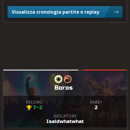
Visualizza cronologia partite e replay
Boros
RECORD
RARE+
7–2
2
GIOCATORE
Isaidwhatwhat