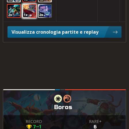
2x
1x
2x
Visualizza cronologia partite e replay
Boros
RECORD
RARE+
7–1
6