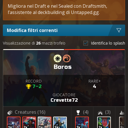
Migliora nel Draft e nel Sealed con Draftsmith,
l’assistente al deckbuilding di Untapped.gg.
Modifica filtri correnti
Visualizzazione di
26
mazzi trofeo
Identifica lo splash
Boros
RECORD
RARE+
7–2
4
GIOCATORE
Crevette72
Creatures
(16)
(4)
(3)
1x
2x
1x
1x
3x
2x
9x