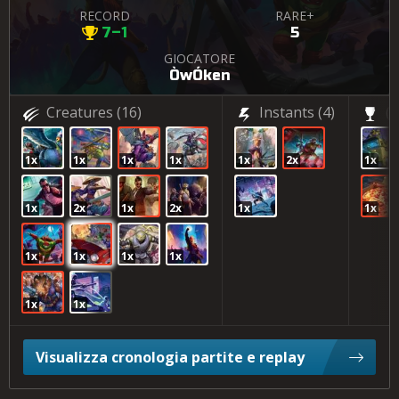
RECORD
RARE+
7–1
5
GIOCATORE
ÒwÓken
Creatures
(16)
Instants
(4)
(2
1x
1x
1x
1x
1x
2x
1x
1x
2x
1x
2x
1x
1x
1x
1x
1x
1x
1x
1x
Visualizza cronologia partite e replay