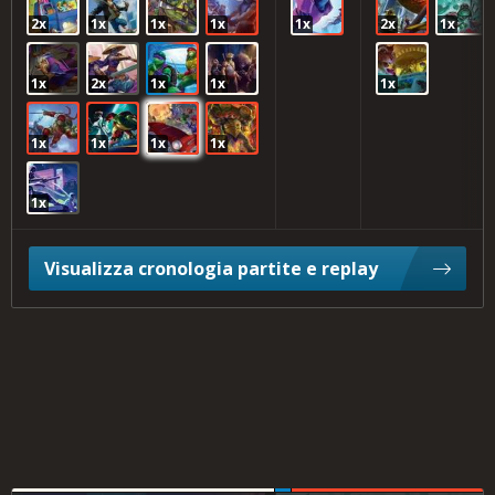
2x
1x
1x
1x
1x
2x
1x
1x
2x
1x
1x
1x
1x
1x
1x
1x
1x
Visualizza cronologia partite e replay