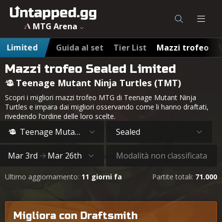
MTG Arena
Limited
Guida al set
Tier List
Mazzi trofeo
Mazzi trofeo Sealed Limited
Teenage Mutant Ninja Turtles (TMT)
Scopri i migliori mazzi trofeo MTG di Teenage Mutant Ninja
Turtles e impara dai migliori osservando come li hanno draftati,
rivedendo l’ordine delle loro scelte.
Teenage Mutant Ninja Turtles
Sealed
Mar 3rd
Mar 26th
Modalità non classificata
Ultimo aggiornamento:
11 giorni fa
Partite totali:
71.000
Migliora con Draftsmith