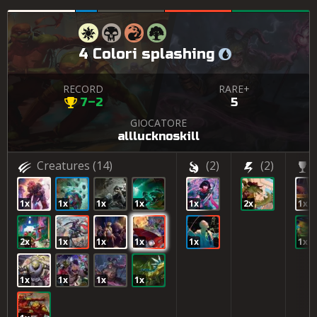
4 Colori splashing
RECORD
RARE+
7–2
5
GIOCATORE
alllucknoskill
Creatures
(14)
(2)
(2)
1x
1x
1x
1x
1x
2x
1x
2x
1x
1x
1x
1x
1x
1x
1x
1x
1x