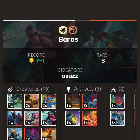
Boros
RECORD
RARE+
7–1
3
GIOCATORE
quazz
Creatures
(16)
Artifacts
(6)
(2)
1x
2x
2x
1x
3x
1x
7x
1x
1x
1x
1x
1x
1x
2x
1x
1x
1x