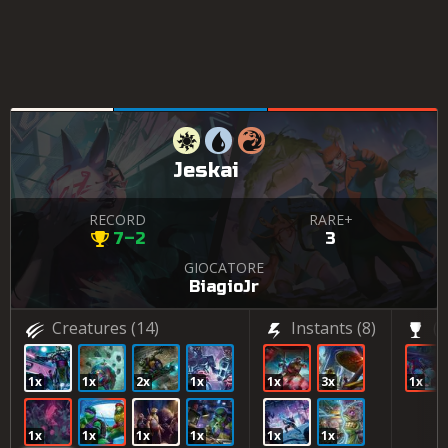
Jeskai
RECORD
RARE+
7–2
3
GIOCATORE
BiagioJr
Creatures
(14)
Instants
(8)
(1
1x
1x
2x
1x
1x
3x
1x
1x
1x
1x
1x
1x
1x