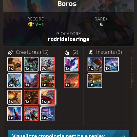
Boros
RECORD
RARE+
7–1
4
GIOCATORE
rodridelosrings
Creatures
(15)
(2)
Instants
(3)
1x
1x
3x
1x
1x
1x
1x
2x
1x
1x
1x
1x
1x
1x
1x
1x
1x
1x
1x
Visualizza cronologia partite e replay