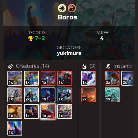
Boros
RECORD
RARE+
7–2
4
GIOCATORE
yukimura
Creatures
(14)
(3)
Instants
(6
1x
1x
1x
1x
1x
3x
2x
1x
2x
1x
1x
2x
1x
1x
1x
1x
1x
1x