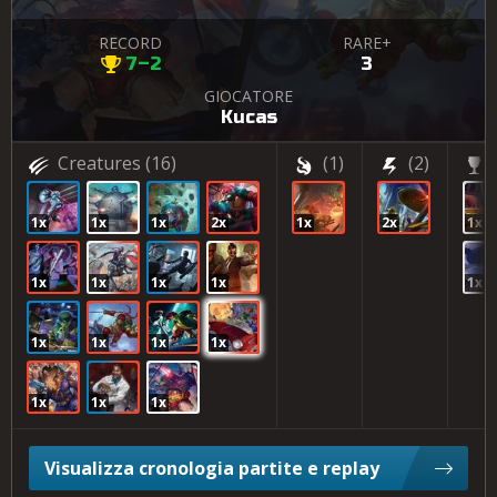
RECORD
RARE+
7–2
3
GIOCATORE
Kucas
Creatures
(16)
(1)
(2)
1x
1x
1x
2x
1x
2x
1x
1x
1x
1x
1x
1x
1x
1x
1x
1x
1x
1x
1x
Visualizza cronologia partite e replay