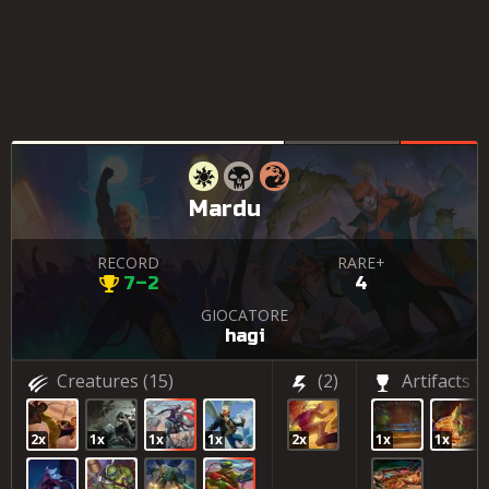
Mardu
RECORD
RARE+
7–2
4
GIOCATORE
hagi
Creatures
(15)
(2)
Artifacts
(4
2x
1x
1x
1x
2x
1x
1x