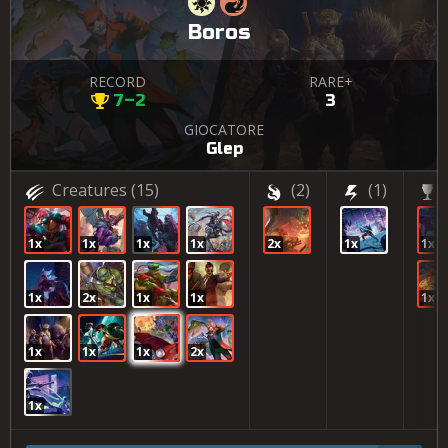
Boros
RECORD
RARE+
7–2
3
GIOCATORE
Glep
Creatures
(15)
(2)
(1)
1x
1x
1x
1x
2x
1x
1x
1x
2x
1x
1x
1x
1x
1x
1x
2x
1x