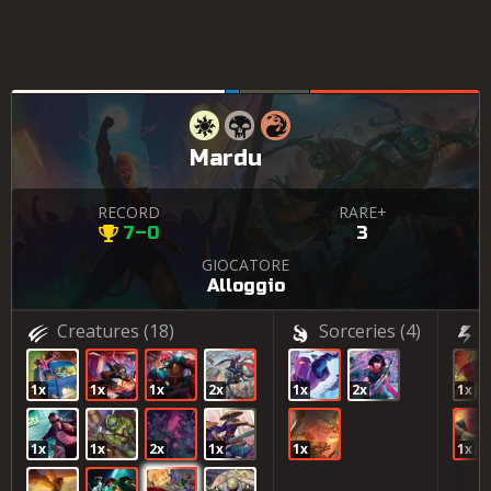
Mardu
RECORD
RARE+
7–0
3
GIOCATORE
Alloggio
Creatures
(18)
Sorceries
(4)
(
1x
1x
1x
2x
1x
2x
1x
1x
1x
2x
1x
1x
1x