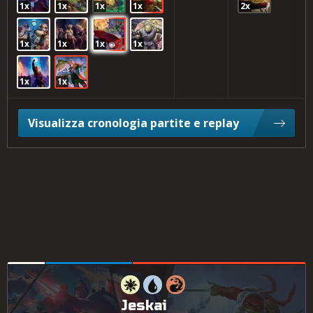
1x
1x
1x
1x
2x
1x
1x
1x
1x
1x
1x
Visualizza cronologia partite e replay
Jeskai