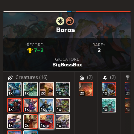
Boros
RECORD
RARE+
7–2
2
GIOCATORE
BigBossBox
Creatures
(16)
(2)
(2)
1x
1x
2x
1x
2x
1x
2x
1x
1x
1x
1x
1x
1x
1x
2x
1x
1x