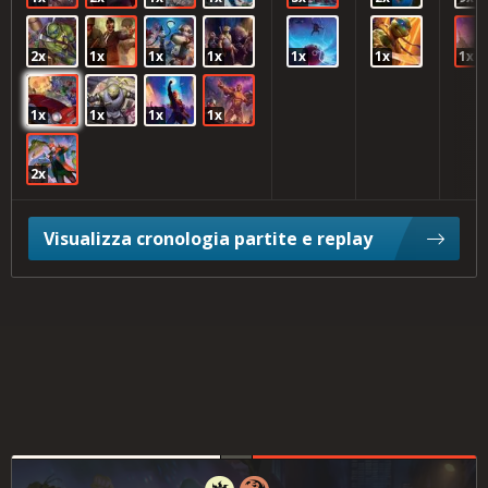
2x
1x
1x
1x
1x
1x
1x
1x
1x
1x
1x
2x
Visualizza cronologia partite e replay