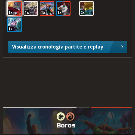
1x
1x
1x
1x
2x
1x
Visualizza cronologia partite e replay
Boros