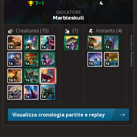
7–1
4
GIOCATORE
Marbleskull
Creatures
(15)
(1)
Instants
(4)
1x
2x
1x
1x
1x
1x
1x
1x
1x
1x
1x
1x
1x
1x
1x
2x
2x
1x
1x
Visualizza cronologia partite e replay