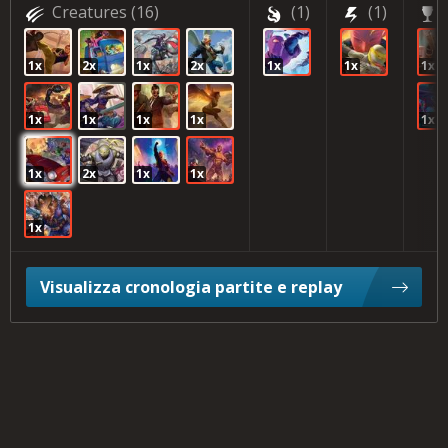
Creatures
(16)
(1)
(1)
1x
2x
1x
2x
1x
1x
1x
1x
1x
1x
1x
1x
1x
2x
1x
1x
1x
Visualizza cronologia partite e replay