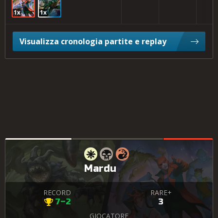
1x
1x
Visualizza cronologia partite e replay
Mardu
RECORD
RARE+
7–2
3
GIOCATORE