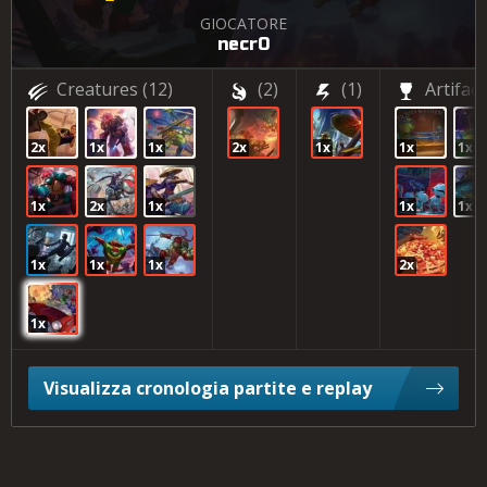
GIOCATORE
necr0
Creatures
(12)
(2)
(1)
Artifact
2x
1x
1x
2x
1x
1x
1x
1x
2x
1x
1x
1x
1x
1x
1x
2x
1x
Visualizza cronologia partite e replay