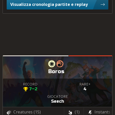
Visualizza cronologia partite e replay
Boros
RECORD
RARE+
7–2
4
GIOCATORE
Seech
Creatures
(15)
(1)
Instants
(4