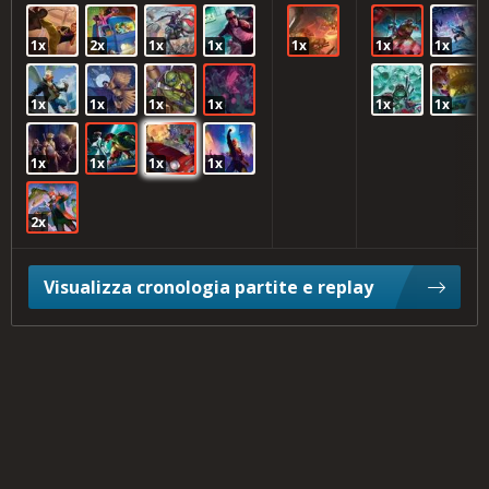
1x
2x
1x
1x
1x
1x
1x
1x
1x
1x
1x
1x
1x
1x
1x
1x
1x
2x
Visualizza cronologia partite e replay