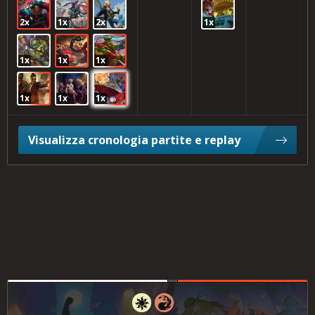
2x
1x
2x
1x
1x
1x
1x
1x
1x
1x
Visualizza cronologia partite e replay