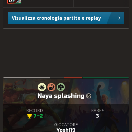
1x
Visualizza cronologia partite e replay
Naya splashing
RECORD
RARE+
7–2
3
GIOCATORE
Yoshi19