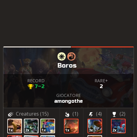
Boros
RECORD
RARE+
7–2
2
GIOCATORE
amongothe
Creatures
(15)
(1)
(4)
(2)
1x
2x
1x
1x
3x
2x