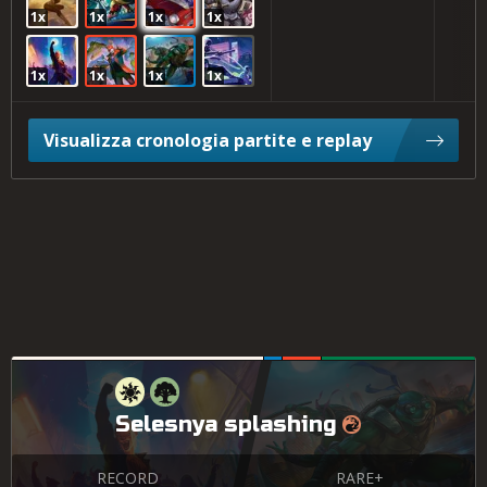
1x
1x
1x
1x
1x
1x
1x
1x
Visualizza cronologia partite e replay
Selesnya splashing
RECORD
RARE+