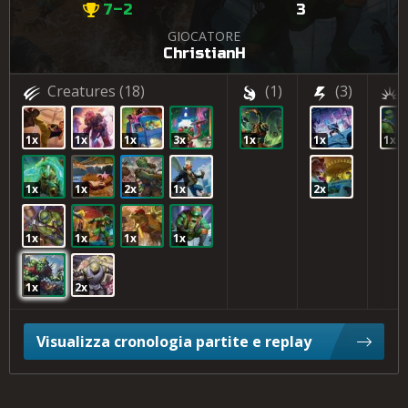
7–2
3
GIOCATORE
ChristianH
Creatures
(18)
(1)
(3)
1x
1x
1x
3x
1x
1x
1x
1x
1x
2x
1x
2x
1x
1x
1x
1x
1x
2x
Visualizza cronologia partite e replay