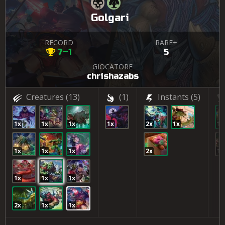
Golgari
RECORD
RARE+
7–1
5
GIOCATORE
chrishazabs
Creatures
(13)
(1)
Instants
(5)
1x
1x
1x
1x
2x
1x
1x
1x
1x
1x
2x
1x
1x
1x
1x
2x
1x
1x