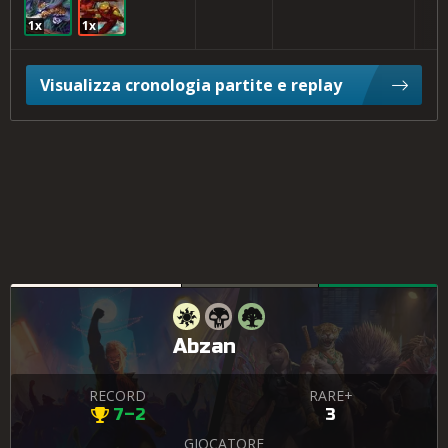
1x
1x
Visualizza cronologia partite e replay
Abzan
RECORD
RARE+
7–2
3
GIOCATORE