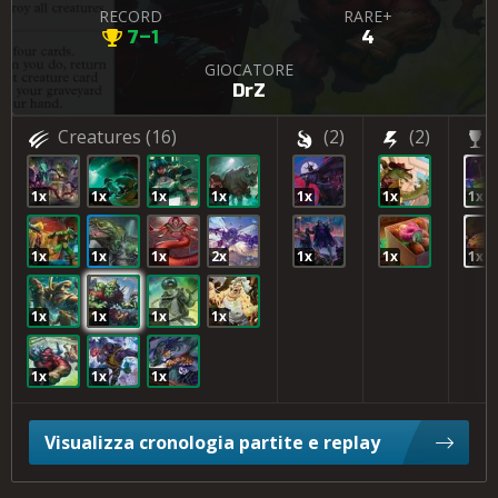
RECORD
RARE+
7–1
4
GIOCATORE
DrZ
Creatures
(16)
(2)
(2)
1x
1x
1x
1x
1x
1x
1x
1x
1x
1x
2x
1x
1x
1x
1x
1x
1x
1x
1x
1x
1x
Visualizza cronologia partite e replay