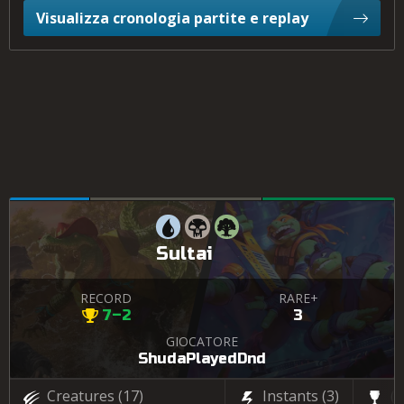
Visualizza cronologia partite e replay
Sultai
RECORD
RARE+
7–2
3
GIOCATORE
ShudaPlayedDnd
Creatures
(17)
Instants
(3)
(3