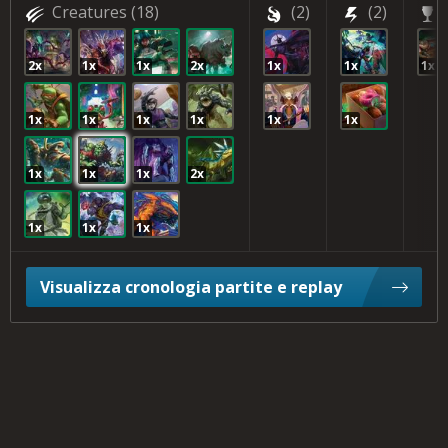
Creatures
(18)
(2)
(2)
2x
1x
1x
2x
1x
1x
1x
1x
1x
1x
1x
1x
1x
1x
1x
1x
2x
1x
1x
1x
Visualizza cronologia partite e replay