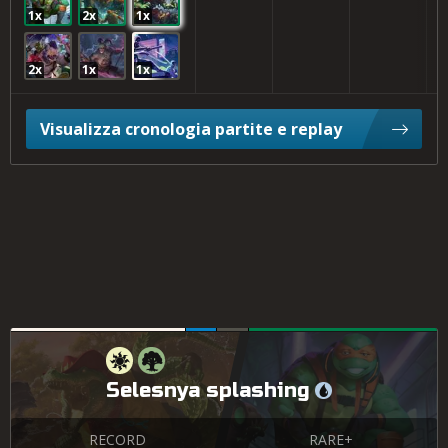
1x
2x
1x
2x
1x
1x
Visualizza cronologia partite e replay
Selesnya splashing
RECORD
RARE+