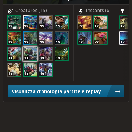
Creatures
(15)
Instants
(6)
(2
1x
1x
1x
1x
2x
1x
1x
1x
1x
1x
1x
1x
2x
1x
1x
1x
1x
1x
1x
1x
1x
Visualizza cronologia partite e replay