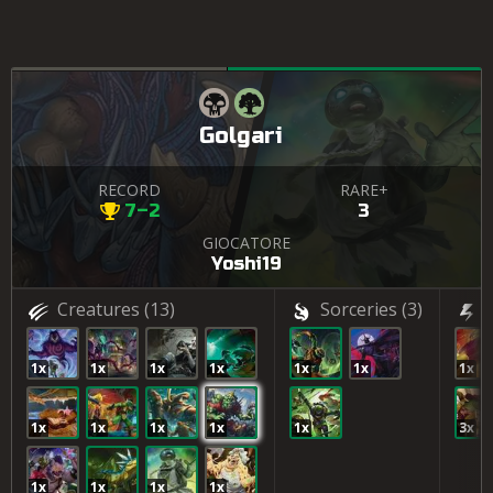
Golgari
RECORD
RARE+
7–2
3
GIOCATORE
Yoshi19
Creatures
(13)
Sorceries
(3)
(
1x
1x
1x
1x
1x
1x
1x
1x
1x
1x
1x
1x
3x
1x
1x
1x
1x