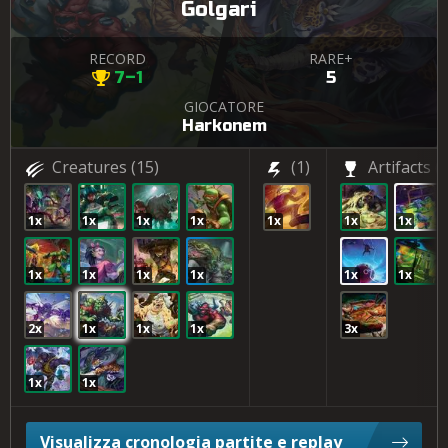
Golgari
RECORD
RARE+
7–1
5
GIOCATORE
Harkonem
Creatures
(15)
(1)
Artifacts
(7
1x
1x
1x
1x
1x
1x
1x
1x
1x
1x
1x
1x
1x
2x
1x
1x
1x
3x
1x
1x
Visualizza cronologia partite e replay