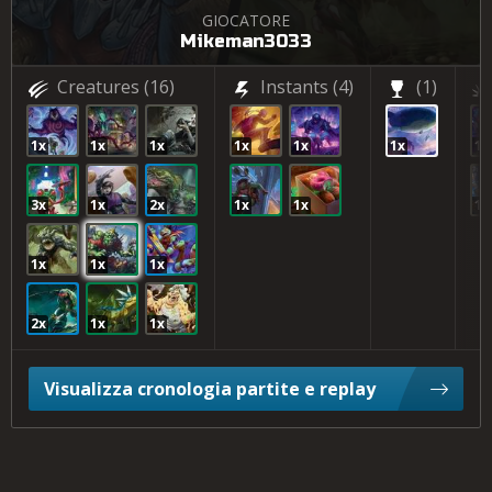
GIOCATORE
Mikeman3033
Creatures
(16)
Instants
(4)
(1)
1x
1x
1x
1x
1x
1x
1x
3x
1x
2x
1x
1x
1x
1x
1x
1x
2x
1x
1x
Visualizza cronologia partite e replay