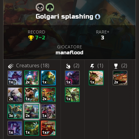
Golgari splashing
RECORD
RARE+
7–2
3
GIOCATORE
manaflood
Creatures
(18)
(2)
(1)
(2)
1x
2x
1x
1x
1x
2x
2x
1x
2x
1x
3x
2x
1x
1x
1x
1x