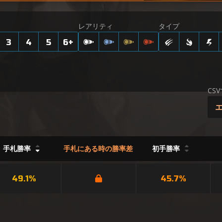
レアリティ
タイプ
3
4
5
6
+
CS
手札勝率
手札にある時の勝率差
初手勝率
49.1%
45.7%