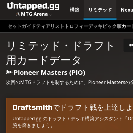
構築
リミテッド
Nexu
MTG Arena
セットガイド
ティアリスト
トロフィーデッキ
ピック順
カー
リミテッド・ドラフト
用カードデータ
Pioneer Masters (PIO)
次回のMTGドラフトを制するために、Pioneer Mast
Draftsmithでドラフト戦を上達し
Untapped.gg のドラフト / デッキ構築アシスタント「
腕を磨きましょう。