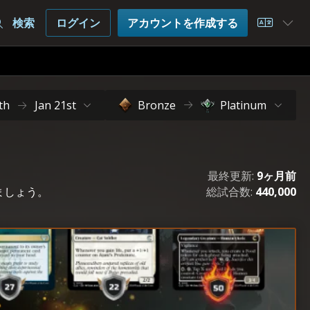
検索
ログイン
アカウントを作成する
Choose 
th
Jan 21st
Bronze
Platinum
最終更新:
9ヶ月前
ましょう。
総試合数:
440,000