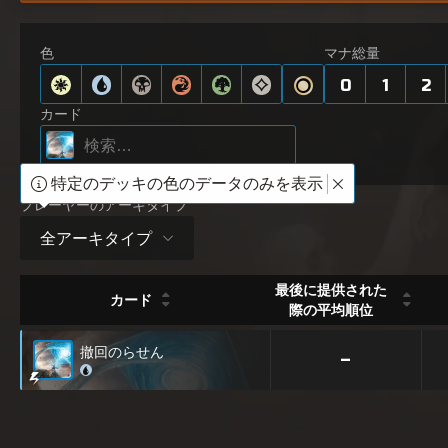
色
マナ総量
0
1
2
カード
特定のデッキの色のデータのみを表示
プレーヤーのアーキタイプ
全アーキタイプ
最後に提供された
カード
際の平均順位
撤回のらせん
–