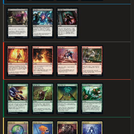
살인
거래 파기
꾸며낸 죽음
전문가 부르기
불길의 숨결
화내게 만들기
대담한 탈출
내기 결투
패밀리를 위해
사치스러운 신주
문지기의 때려눕히기
브로커즈 부적
이국적인 애완동물
마에스트로스 부적
옵스큐라 부적