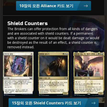
10장의 모든 Alliance 카드 보기
Shield Counters
The Brokers can offer protection from all kinds of dangers
and are associated with shield counters. If a permanent
with a shield counter on it would be dealt damage or would
be destroyed as the result of an effect, a shield counter is
removed instead.
안전의 축복
단련된 결투가
계약을 엮는 자, 팔코 스파라
15장의 모든 Shield Counters 카드 보기