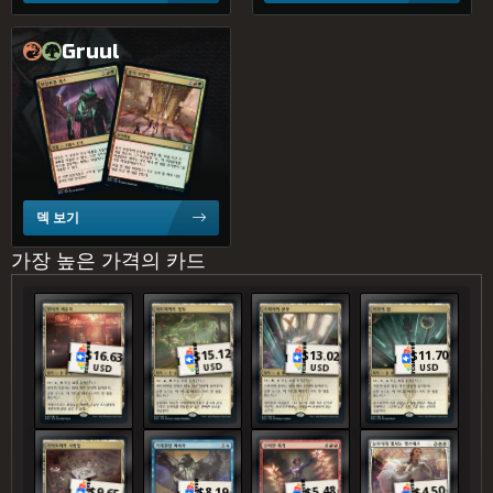
Gruul
경기 부양책
보안요원 록스
덱 보기
가장 높은 가격의 카드
잰더의 라운지
제트미어의 정원
스파라의 본부
라핀의 탑
15.12
$
11.70
$
16.63
13.02
$
$
USD
USD
USD
USD
지아토라의 시험장
거래원장 파쇄자
신비한 폭격
눈부시게 빛나는 엘스페스
5.48
4.50
$
$
8.19
$
$
9.65