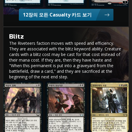
12장의 모든 Casualty 카드 보기
Blitz
The Riveteers faction moves with speed and efficiency.
They are associated with the blitz keyword ability. Creature
cards with a blitz cost may be cast for that cost instead of
their mana cost. If they are, then they have haste and
"When this permanent is put into a graveyard from the
battlefield, draw a card," and they are sacrificed at the
beginning of the next end step.
대들보 깡패
한밤의 몽둥이꾼
지아토라의 사절