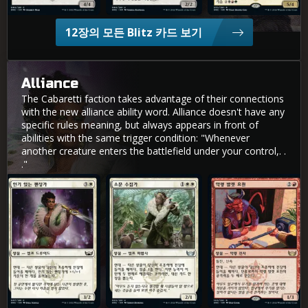
12장의 모든 Blitz 카드 보기
Alliance
The Cabaretti faction takes advantage of their connections
with the new alliance ability word. Alliance doesn't have any
specific rules meaning, but always appears in front of
abilities with the same trigger condition: "Whenever
another creature enters the battlefield under your control,. .
."
인기 있는 펜싱가
소문 수집가
악령 발렛 요원