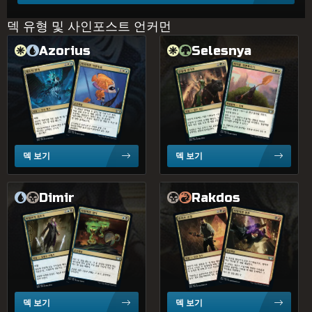
Jund
덱 유형 및 사인포스트 언커먼
Azorius
Selesnya
1.6%
4색
이국적인 애완동물
의식용 지면파괴기
군중의 인기인
대도시 천사
1.6%
Gruul
적은 매치 전수
덱 보기
덱 보기
?
티
어
1.2%
4색
Dimir
Rakdos
더럽혀진 탐닉
치명적인 원한
비밀조직 침투자
주조소 수장
1.1%
4색
0.8%
4색
덱 보기
덱 보기