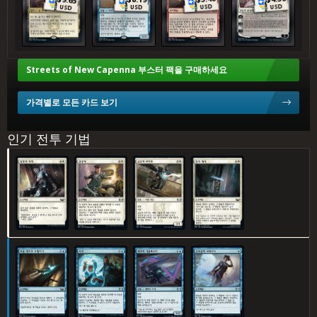
USD
USD
USD
USD
Streets of New Capenna 부스터 팩을 구매하세요
가격별로 모든 카드 보기
인기 전투 기법
절명의 사격
결정타
급강하 보호자
힘의 계시
마을 밖으로 도망치기
비켜
페어리 기물파괴자
감쪽같이 사라지다