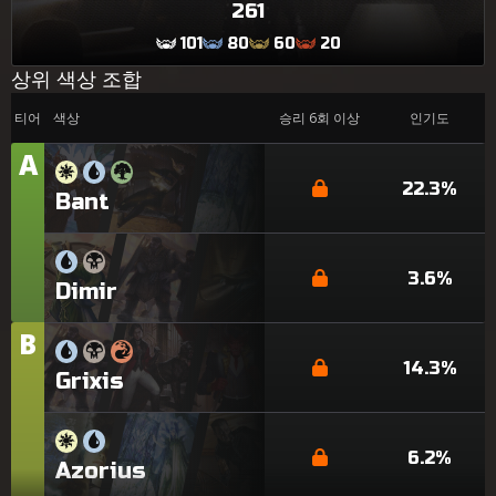
261
101
80
60
20
상위 색상 조합
티어
색상
승리 6회 이상
인기도
A
티
어
22.3%
Bant
3.6%
Dimir
B
티
어
14.3%
Grixis
6.2%
Azorius