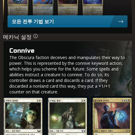
모든 전투 기법 보기
메카닉 설정
Connive
The Obscura faction deceives and manipulates their way to
power. This is represented by the connive keyword action,
which helps you scheme for the future. Some spells and
abilities instruct a creature to connive. To do so, its
controller draws a card and discards a card. If they
discarded a nonland card this way, they put a +1/+1
counter on that creature.
라핀의 정보원
조명술 명인
옵스큐라 요격자