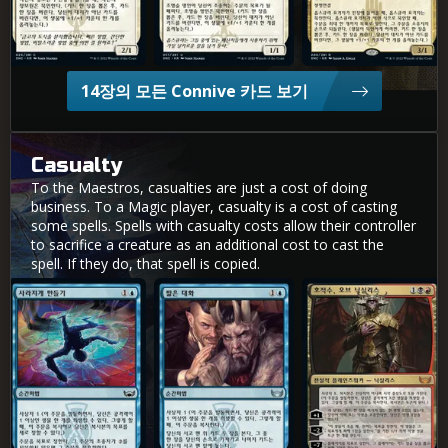
14장의 모든 Connive 카드 보기
Casualty
To the Maestros, casualties are just a cost of doing
business. To a Magic player, casualty is a cost of casting
some spells. Spells with casualty costs allow their controller
to sacrifice a creature as an additional cost to cast the
spell. If they do, that spell is copied.
사라지게 만들기
짧은 대화
호적수, 오브 닉실리스