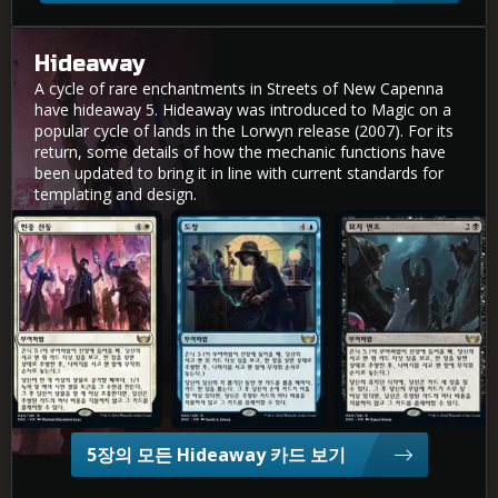
Hideaway
A cycle of rare enchantments in Streets of New Capenna
have hideaway 5. Hideaway was introduced to Magic on a
popular cycle of lands in the Lorwyn release (2007). For its
return, some details of how the mechanic functions have
been updated to bring it in line with current standards for
templating and design.
민중 선동
도청
묘지 변조
5장의 모든 Hideaway 카드 보기