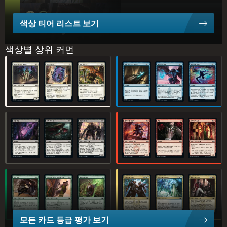
색상 티어 리스트 보기
5.3%
Selesnya
색상별 상위 커먼
4.4%
용기를 북돋는 감독관
안전의 축복
창공 외침꾼
마을 밖으로 도망치기
메아리 검사관
사라지게 만들기
Rakdos
C
티
이 티어에는 덱 유형이 없습니다
어
진실 추출
시체 파내기
대들보 깡패
플라즈마 기술자
교살
전시회 마술사
D
티
어
14.9%
Esper
보석 도둑
수행원을 거느린 사교계 명사
패밀리를 위해
스파라의 심판관
천상의 규제담당관
매력적인 무법자
10.9%
Naya
모든 카드 등급 평가 보기
8.0%