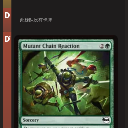
梯
D
队
此梯队没有卡牌
-
梯
D
队
突变连锁反应