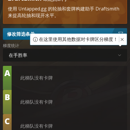
使用 Untapped.gg 的轮抽和套牌构建助手 Draftsmith
来提高轮抽和现开水平。
修改筛选条件
在这里使用其他数据对卡牌区分梯度！
梯度统计
在手胜率
梯
A
队
此梯队没有卡牌
梯
B
队
此梯队没有卡牌
梯
C
队
此梯队没有卡牌