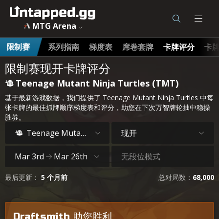
MTG Arena
系列指南
梯度表
席卷套牌
卡牌评分
卡
限制赛
限制赛现开卡牌评分
Teenage Mutant Ninja Turtles (TMT)
基于最新游戏数据，我们提供了 Teenage Mutant Ninja Turtles 中每
张卡牌的最佳抓牌顺序梯度表和评分，助您在下次万智牌轮抽中稳操
胜券。
现开
Teenage Mutant Ninja Turtles
无段位模式
Mar 3rd
Mar 26th
最后更新：
5 个月前
总对局数：
68,000
Draftsmith 助您胜利