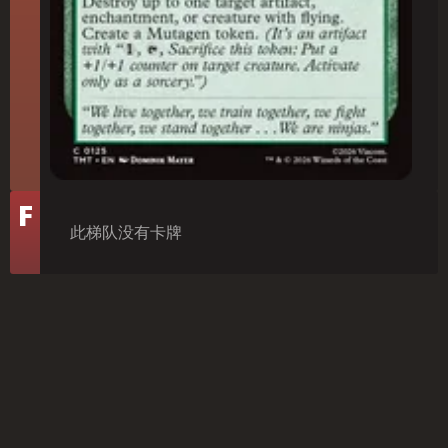
梯
F
队
此梯队没有卡牌