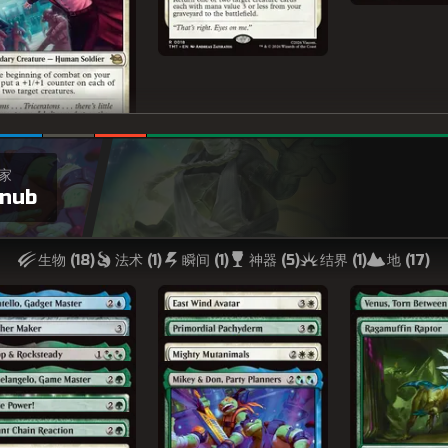
家
nub
生物 (
18
)
法术 (
1
)
瞬间 (
1
)
神器 (
5
)
结界 (
1
)
地 (
17
)