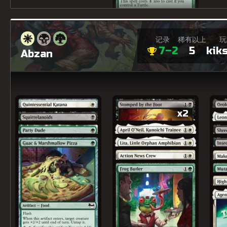
记录
稀有以上
玩
7–2
5
kik
Abzan
x2