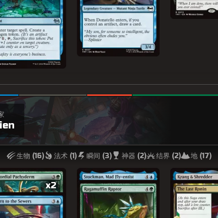
家
ien
生物 (
16
)
法术 (
1
)
瞬间 (
3
)
神器 (
2
)
结界 (
2
)
地 (
17
)
x2