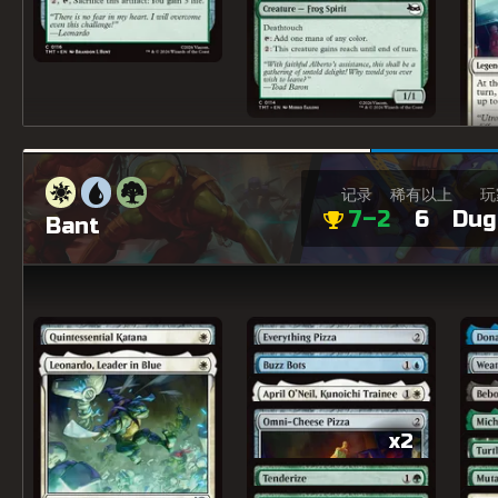
记录
稀有以上
玩
7–2
6
Dug
Bant
x2