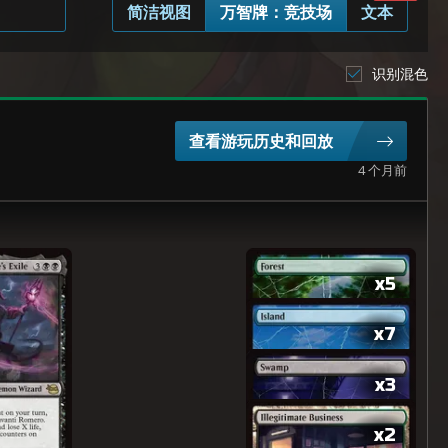
简洁视图
万智牌：竞技场
文本
识别混色
查看游玩历史和回放
4 个月前
x5
x7
x3
x2