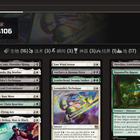
家
s106
生物 (
16
)
法术 (
3
)
瞬间 (
3
)
神器 (
3
)
结界 (
1
)
地 (
17
)