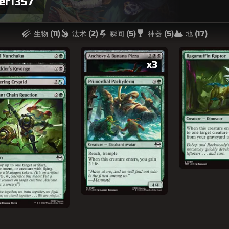
er1357
生物 (
11
)
法术 (
2
)
瞬间 (
5
)
神器 (
5
)
地 (
17
)
x3