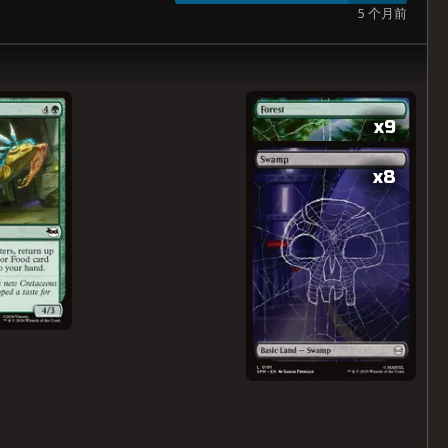
5 个月前
x9
x8