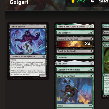
7–2
4
sk8
Golgari
x2