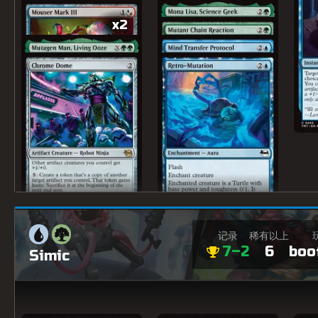
x2
记录
稀有以上
7–2
6
boo
Simic