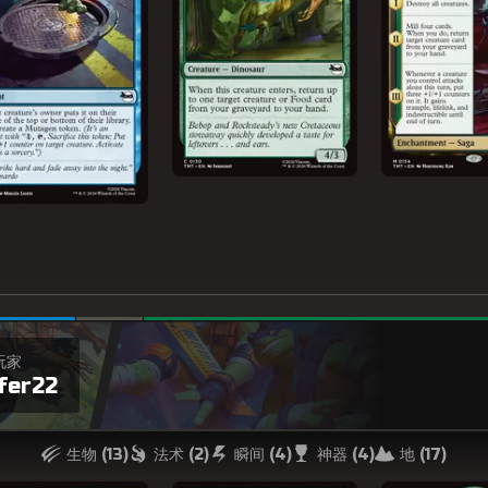
玩家
fer22
生物 (
13
)
法术 (
2
)
瞬间 (
4
)
神器 (
4
)
地 (
17
)