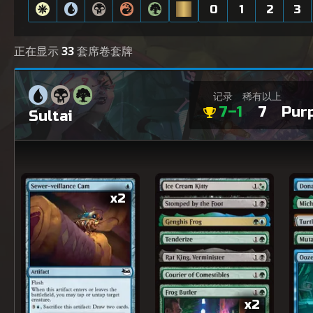
0
1
2
3
正在显示
33
套席卷套牌
记录
稀有以上
7–1
7
Pur
Sultai
x2
x2