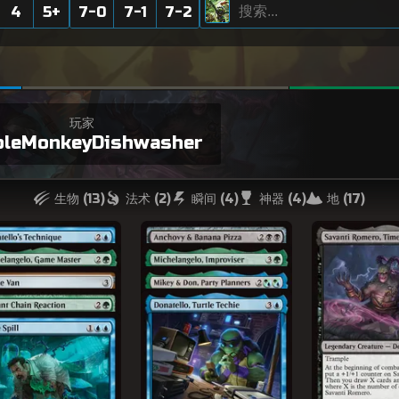
4
5
+
7-0
7-1
7-2
玩家
pleMonkeyDishwasher
生物 (
13
)
法术 (
2
)
瞬间 (
4
)
神器 (
4
)
地 (
17
)