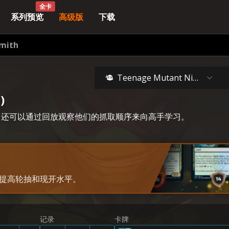
全卡
系列预览
高级版
下载
mith
Teenage Mutant Ninja Turtles
)
万智牌席卷套牌，还可以通过回放观察他们的抓取顺序来向高手学习。
th 来提高轮抽和现开水平。
记录
卡牌