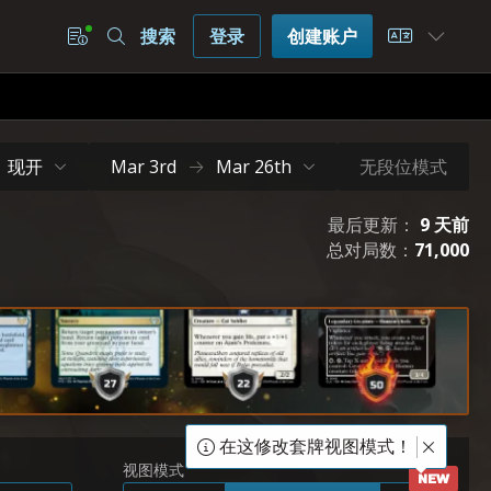
搜索
登录
创建账户
Choose L
现开
无段位模式
Mar 3rd
Mar 26th
最后更新：
9 天前
总对局数：
71,000
在这修改套牌视图模式！
视图模式