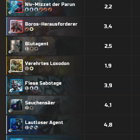
Niv-Mizzet der Parun
2,2
Boros-Herausforderer
3,4
Blutagent
2,5
Verehrtes Loxodon
1,9
Fiese Sabotage
3,9
Seuchensäer
4,1
Lautloser Agent
4,8