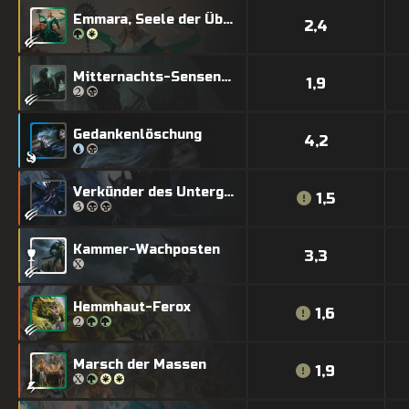
Emmara, Seele der Übereinkunft
2,4
Mitternachts-Sensenmann
1,9
Gedankenlöschung
4,2
Verkünder des Untergangs
1,5
Kammer-Wachposten
3,3
Hemmhaut-Ferox
1,6
Marsch der Massen
1,9