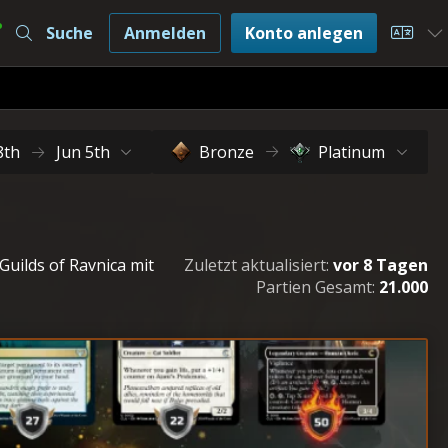
Suche
Anmelden
Konto anlegen
Choos
8th
Jun 5th
Bronze
Platinum
uilds of Ravnica mit
Zuletzt aktualisiert:
vor 8 Tagen
Partien Gesamt:
21.000