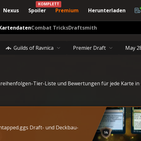
KOMPLETT
Nexus
Spoiler
Premium
Herunterladen
Kartendaten
Combat Tricks
Draftsmith
Guilds of Ravnica
Premier Draft
May 2
eihenfolgen-Tier-Liste und Bewertungen für jede Karte in G
Untapped.ggs Draft- und Deckbau-