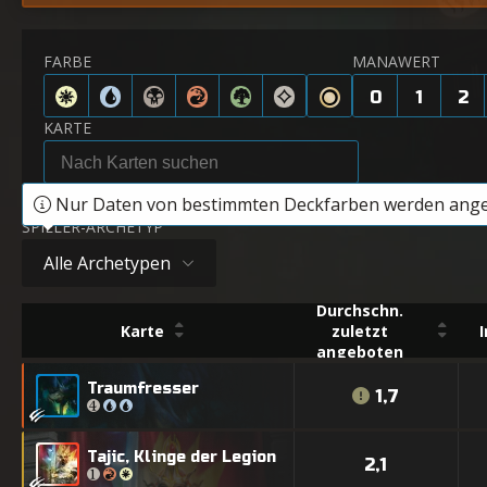
FARBE
MANAWERT
0
1
2
KARTE
Nur Daten von bestimmten Deckfarben werden ange
SPIELER-ARCHETYP
Alle Archetypen
Durchschn.
Karte
zuletzt
angeboten
Traumfresser
1,7
Tajic, Klinge der Legion
2,1