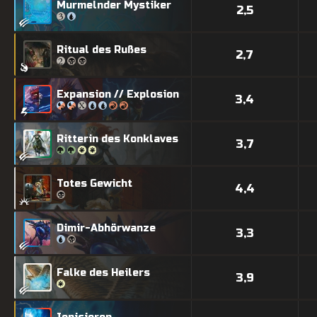
Murmelnder Mystiker
2,5
Ritual des Rußes
2,7
Expansion // Explosion
3,4
Ritterin des Konklaves
3,7
Totes Gewicht
4,4
Dimir-Abhörwanze
3,3
Falke des Heilers
3,9