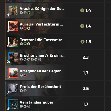
Vraska, Königin der Golgari
1,4
Aurelia, Verfechterin des Rechts
1,4
Trostani die Entzweite
1,5
Erschleichen // Ersinnen
2,3
Kriegsboss der Legion
1,7
Preis der Berühmtheit
2,5
Verstandesräuber
1,7