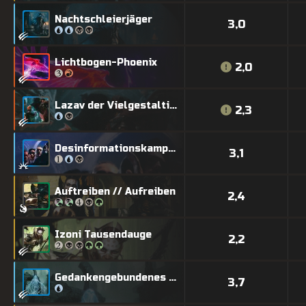
Nachtschleierjäger
3,0
Lichtbogen-Phoenix
2,0
Lazav der Vielgestaltige
2,3
Desinformationskampagne
3,1
Auftreiben // Aufreiben
2,4
Izoni Tausendauge
2,2
Gedankengebundenes Trugbild
3,7