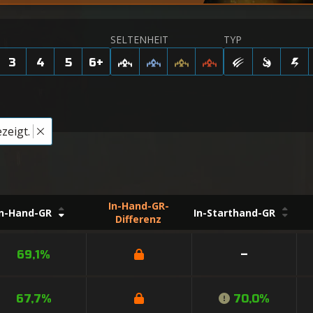
SELTENHEIT
TYP
3
4
5
6
+
zeigt.
In-Hand-GR-
In-Hand-GR
In-Starthand-GR
Differenz
69,1%
–
67,7%
70,0%