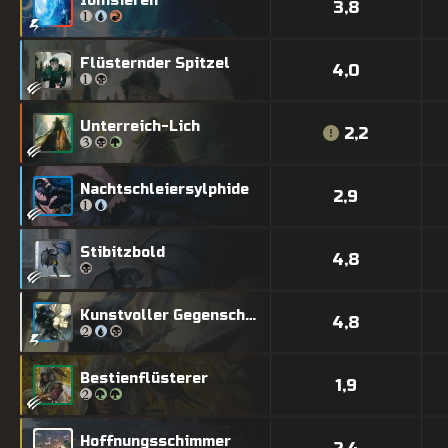
Ionisieren
3,8
Flüsternder Spitzel
4,0
Unterreich-Lich
2,2
Nachtschleiersylphide
2,9
Stibitzbold
4,8
Kunstvoller Gegenschlag
4,8
Bestienflüsterer
1,9
Hoffnungsschimmer