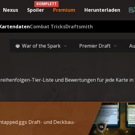
KOMPLETT
Nexus
Spoiler
Premium
Herunterladen
Kartendaten
Combat Tricks
Draftsmith
War of the Spark
Premier Draft
Au
reihenfolgen-Tier-Liste und Bewertungen für jede Karte in
Untapped.ggs Draft- und Deckbau-