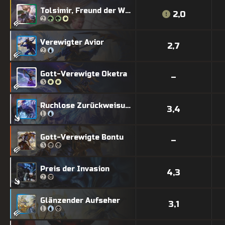
Tolsimir, Freund der Wölfe
2,0
Verewigter Avior
2,7
Gott-Verewigte Oketra
–
Ruchlose Zurückweisung
3,4
Gott-Verewigte Bontu
–
Preis der Invasion
4,3
Glänzender Aufseher
3,1