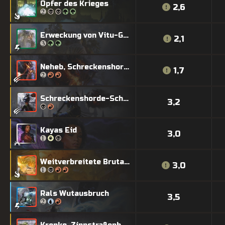
Opfer des Krieges
2,6
Erweckung von Vitu-Ghazi
2,1
Neheb, Schreckenshorde-Champion
1,7
Schreckenshorde-Schlächter
3,2
Kayas Eid
3,0
Weitverbreitete Brutalität
3,0
Rals Wutausbruch
3,5