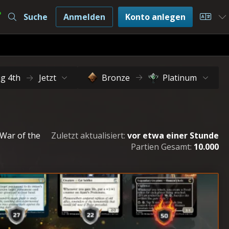
Suche
Anmelden
Konto anlegen
Choos
g 4th
Jetzt
Bronze
Platinum
 War of the
Zuletzt aktualisiert:
vor etwa einer Stunde
Partien Gesamt:
10.000