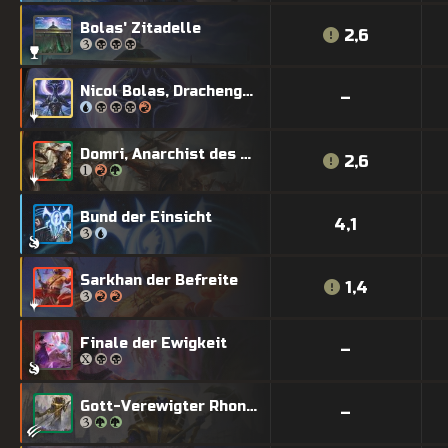
Bolas' Zitadelle
2,6
Nicol Bolas, Drachengott
–
Domri, Anarchist des Bolas
2,6
Bund der Einsicht
4,1
Sarkhan der Befreite
1,4
Finale der Ewigkeit
–
Gott-Verewigter Rhonas
–