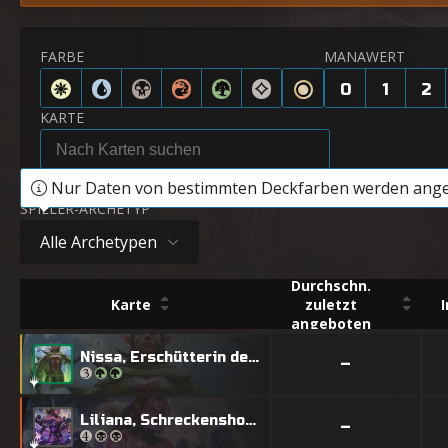
FARBE
MANAWERT
0
1
2
KARTE
Nur Daten von bestimmten Deckfarben werden ange
SPIELER-ARCHETYP
Alle Archetypen
Durchschn.
Karte
zuletzt
angeboten
Nissa, Erschütterin der Welt
–
Liliana, Schreckenshorde-Generalin
–