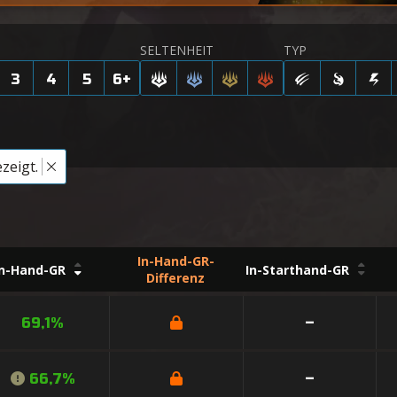
SELTENHEIT
TYP
3
4
5
6
+
zeigt.
In-Hand-GR-
In-Hand-GR
In-Starthand-GR
Differenz
69,1%
–
66,7%
–