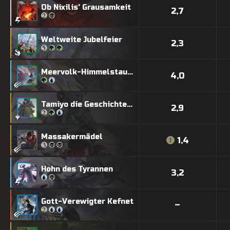
Ob Nixilis' Grausamkeit
2,7
Weltweite Jubelfeier
2,3
Meervolk-Himmelstaucherin
4,0
Tamiyo die Geschichtensammlerin
2,9
Massakermädel
1,4
Hohn des Tyrannen
3,2
Gott-Verewigter Kefnet
–