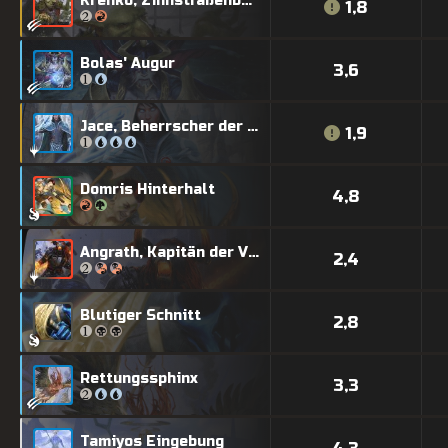
Krenko, Zinnstraßenboss
1,8
Bolas' Augur
3,6
Jace, Beherrscher der Mysterien
1,9
Domris Hinterhalt
4,8
Angrath, Kapitän der Verdammnis
2,4
Blutiger Schnitt
2,8
Rettungssphinx
3,3
Tamiyos Eingebung