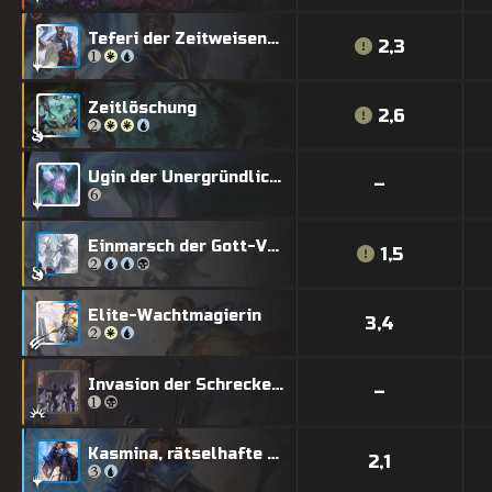
Teferi der Zeitweisende
2,3
Zeitlöschung
2,6
Ugin der Unergründliche
–
Einmarsch der Gott-Verewigten
1,5
Elite-Wachtmagierin
3,4
Invasion der Schreckenshorde
–
Kasmina, rätselhafte Mentorin
2,1