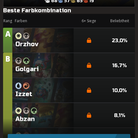
68
57
65
19
Beste Farbkombination
Rang
Farben
6+ Siege
Beliebtheit
A
Rang
23,0%
Orzhov
B
Rang
16,7%
Golgari
10,0%
Izzet
8,1%
Abzan