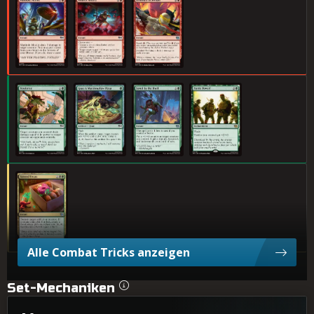
Weichklopfen
Guacamole-Marshmallow-Pizza
Panzerparade
Turtle Power!
Verunreinigte Leckerbissen
Alle Combat Tricks anzeigen
Set-Mechaniken