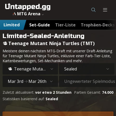
MTG Arena
Limited
Set-Guide
Tier-Liste
Trophäen-Decks
Limited-Sealed-Anleitung
Teenage Mutant Ninja Turtles (TMT)
Meistere deinen nächsten MTG-Draft mit unserer Draft-Anleitung
für Teenage Mutant Ninja Turtles, inklusive einer Farb-Tier-Liste,
Kartenbewertungen, Set-Mechaniken und mehr.
Teenage Mutant Ninja Turtles
Sealed
Mar 3rd
Mar 26th
Ungewerteter Spielmodus
Zuletzt aktualisiert:
vor etwa 2 Stunden
Partien Gesamt:
74.000
Statistiken basierend auf:
Sealed