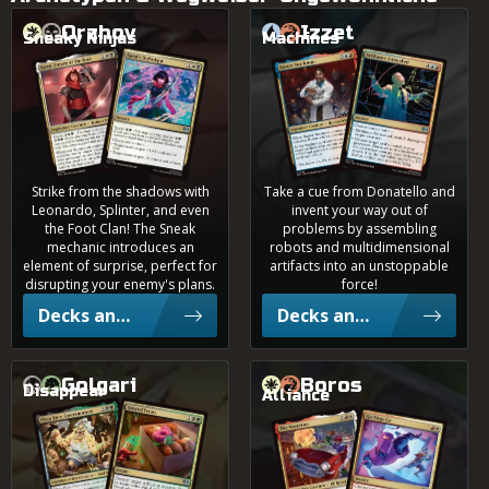
D
Rang
Orzhov
Izzet
Sneaky Ninjas
Machines
Karai, Zukunft des Foot-Clans
5,1%
Karais Kampfkunst
Baxter Stockman
Entfesselte Brillanz
Simic
2,5%
Dimir
Strike from the shadows with
Take a cue from Donatello and
Leonardo, Splinter, and even
invent your way out of
2,2%
the Foot Clan! The Sneak
problems by assembling
Mardu
mechanic introduces an
robots and multidimensional
element of surprise, perfect for
artifacts into an unstoppable
disrupting your enemy's plans.
force!
Decks anzeigen
Decks anzeigen
1,6%
Gruul
Golgari
Boros
Disappear
Alliance
Pizza Face, Gastromagier
1,5%
Verunreinigte Leckerbissen
Esper
Flieg, Ninja, flieg
Die Neutrinos