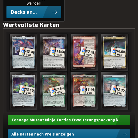
weirder!
Decks anzeigen
0,2%
4-Farben
Wertvollste Karten
Krang, Utrom-Kriegsherr
Super Shredder
Rafael kommt cool
Dark Leo & Shredder
0,2%
4-Farben
$
$
$
$
23.42
19.00
6.00
7.98
USD
USD
USD
USD
0,1%
5-Farben
Der Schleim
Michelangelo, Oberspinner
Raph & Mikey, Querulanten
Technodrom
2.80
$
$
$
2.46
3.10
$
2.37
USD
USD
USD
USD
Teenage Mutant Ninja Turtles Erweiterungspackung kaufen
Alle Karten nach Preis anzeigen