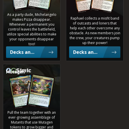
1,5%
Rakdos
Niedriges Partie-Aufkommen
As a party dude, Michelangelo
Raphael collects a misfit band
makes Pizza disappear.
?
Rang
of outcasts and loners that
Whenever a permanent you
help each other overcome any
1,0%
control leaves the battlefield,
Jund
obstacle. As new members join
utilize special abilities to make
the crew, your creatures pump
your opponents disappear
up their power!
too!
Decks anzeigen
Decks anzeigen
0,9%
Bant
Simic
Mutagen
0,8%
Dschingis Frosch
Lebensweisheiten
Grixis
0,7%
Naya
Pull the team together with an
ever-growing assemblage of
0,3%
Mutants that use Mutagen
4-Farben
tokens to grow bigger and