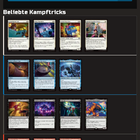
Beliebte Kampftricks
Hausarrest auf Lebenszeit
Entscheidender Zug
Team von Action News
Hamato-Wächter-Haltung
Kakerlakenkamera
Rückkehr in die Kanalisation
Renet, Zeitmeisterin im Training
Foot-Stampfer
Todesfall in der Familie
Grundlagen des Schmerzes
Armaggon, Hai aus der Zukunft
Gully-Geschoss
Mouser-Angriff!
Jennikas Kampfkunst