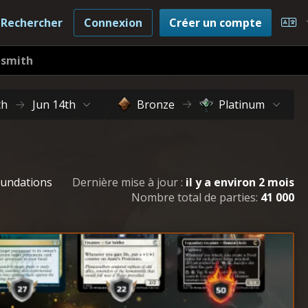
Rechercher
Connexion
Créer un compte
Cho
tsmith
th
Jun 14th
Bronze
Platinum
Foundations
Dernière mise à jour :
il y a environ 2 mois
Nombre total de parties:
41 000