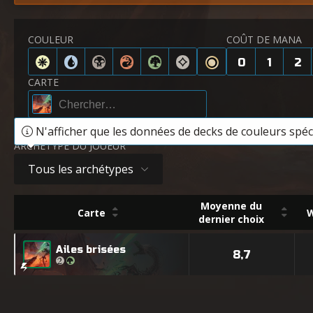
COULEUR
COÛT DE MANA
0
1
2
CARTE
N'afficher que les données de decks de couleurs spéci
ARCHÉTYPE DU JOUEUR
Tous les archétypes
Moyenne du
Carte
W
dernier choix
Ailes brisées
8,7