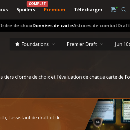
COMPLET
xus
Spoilers
Premium
Télécharger
Ordre de choix
Données de carte
Astuces de combat
Draf
Foundations
Premier Draft
Jun 10
es tiers d'ordre de choix et l'évaluation de chaque carte de 
h, l'assistant de draft et de