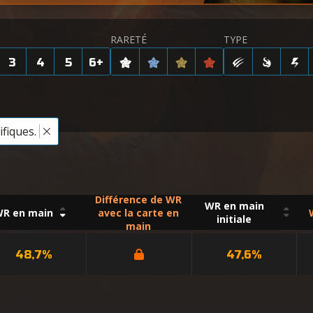
RARETÉ
TYPE
3
4
5
6
+
fiques.
Différence de WR
WR en main
R en main
avec la carte en
initiale
main
48,7%
47,6%