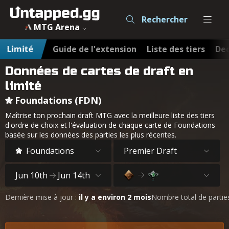
Rechercher
MTG Arena
Limité
Guide de l'extension
Liste des tiers
Dec
Données de cartes de draft en
limité
Foundations (FDN)
Maîtrise ton prochain draft MTG avec la meilleure liste des tiers
d'ordre de choix et l'évaluation de chaque carte de Foundations
basée sur les données des parties les plus récentes.
Foundations
Premier Draft
Jun 10th
Jun 14th
Dernière mise à jour :
il y a environ 2 mois
Nombre total de partie