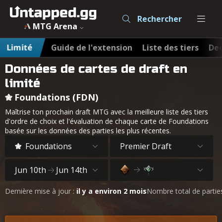
Rechercher
MTG Arena
Limité
Guide de l'extension
Liste des tiers
Dec
Données de cartes de draft en
limité
Foundations (FDN)
Maîtrise ton prochain draft MTG avec la meilleure liste des tiers
d'ordre de choix et l'évaluation de chaque carte de Foundations
basée sur les données des parties les plus récentes.
Foundations
Premier Draft
Jun 10th
Jun 14th
Dernière mise à jour :
il y a environ 2 mois
Nombre total de partie