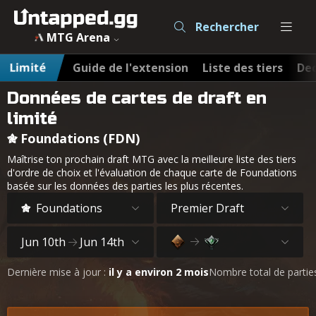
Rechercher
MTG Arena
Limité
Guide de l'extension
Liste des tiers
Dec
Données de cartes de draft en
limité
Foundations (FDN)
Maîtrise ton prochain draft MTG avec la meilleure liste des tiers
d'ordre de choix et l'évaluation de chaque carte de Foundations
basée sur les données des parties les plus récentes.
Foundations
Premier Draft
Jun 10th
Jun 14th
Dernière mise à jour :
il y a environ 2 mois
Nombre total de partie