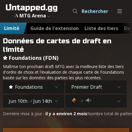
Rechercher
MTG Arena
Limité
Guide de l'extension
Liste des tiers
Dec
Données de cartes de draft en
limité
Foundations (FDN)
Maîtrise ton prochain draft MTG avec la meilleure liste des tiers
d'ordre de choix et l'évaluation de chaque carte de Foundations
basée sur les données des parties les plus récentes.
Foundations
Premier Draft
Jun 10th
Jun 14th
Dernière mise à jour :
il y a environ 2 mois
Nombre total de partie