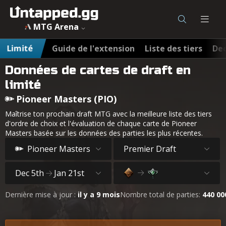
MTG Arena
Limité
Guide de l'extension
Liste des tiers
Dec
Données de cartes de draft en
limité
Pioneer Masters (PIO)
Maîtrise ton prochain draft MTG avec la meilleure liste des tiers
d'ordre de choix et l'évaluation de chaque carte de Pioneer
Masters basée sur les données des parties les plus récentes.
Pioneer Masters
Premier Draft
Dec 5th
Jan 21st
Dernière mise à jour :
il y a 9 mois
Nombre total de parties:
440 00