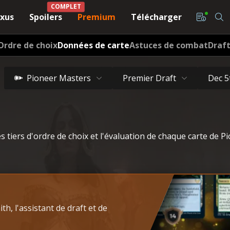
COMPLET
xus
Spoilers
Premium
Télécharger
Ordre de choix
Données de carte
Astuces de combat
Draf
Pioneer Masters
Premier Draft
Dec 5
es tiers d'ordre de choix et l'évaluation de chaque carte de
h, l'assistant de draft et de