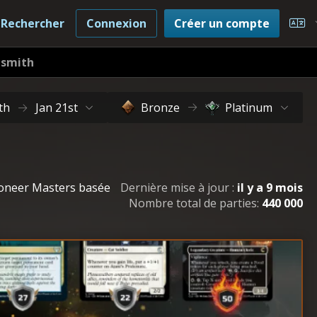
Rechercher
Connexion
Créer un compte
Cho
tsmith
th
Jan 21st
Bronze
Platinum
 Pioneer Masters basée
Dernière mise à jour :
il y a 9 mois
Nombre total de parties:
440 000