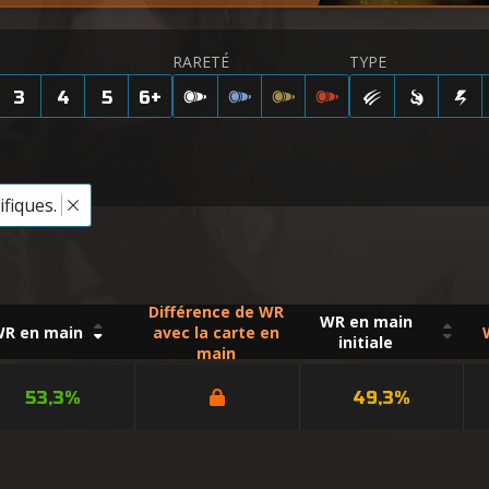
RARETÉ
TYPE
3
4
5
6
+
fiques.
Différence de WR
WR en main
R en main
avec la carte en
initiale
main
53,3%
49,3%