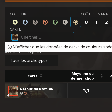
COULEUR
COÛT DE MANA
0
1
2
CARTE
N'afficher que les données de decks de couleurs spéci
ARCHÉTYPE DU JOUEUR
Tous les archétypes
Moyenne du
Carte
W
dernier choix
Retour de Kozilek
3,7