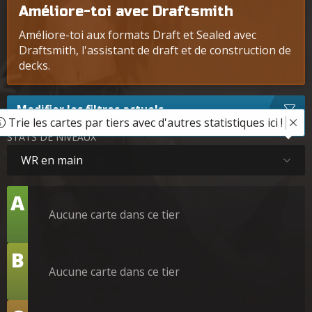
Améliore-toi avec Draftsmith
Améliore-toi aux formats Draft et Sealed avec
Draftsmith, l'assistant de draft et de construction de
decks.
Modifier les filtres actuels
Trie les cartes par tiers avec d'autres statistiques ici !
STATS DE NIVEAUX
WR en main
Tier
A
Aucune carte dans ce tier
Tier
B
Aucune carte dans ce tier
Tier