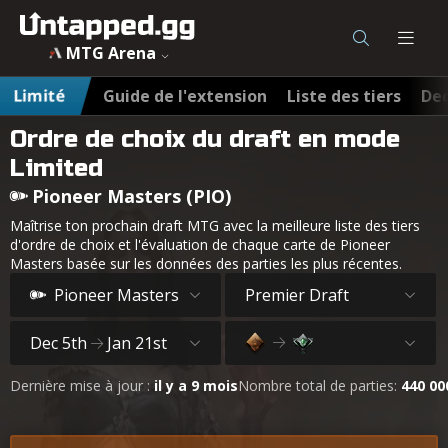
MTG Arena
Limité
Guide de l'extension
Liste des tiers
Dec
Ordre de choix du draft en mode
Limited
Pioneer Masters (PIO)
Maîtrise ton prochain draft MTG avec la meilleure liste des tiers
d'ordre de choix et l'évaluation de chaque carte de Pioneer
Masters basée sur les données des parties les plus récentes.
Pioneer Masters
Premier Draft
Dec 5th
Jan 21st
Dernière mise à jour :
il y a 9 mois
Nombre total de parties:
440 00