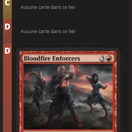
C
Aucune carte dans ce tier
Tier
D
Aucune carte dans ce tier
-
Tier
D
Argousins hématopyres