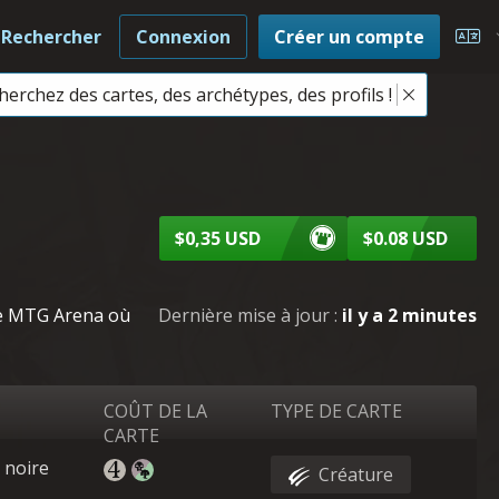
Rechercher
Connexion
Créer un compte
Cho
herchez des cartes, des archétypes, des profils !
$0,35 USD
$0.08 USD
 de MTG Arena où
Dernière mise à jour :
il y a 2 minutes
COÛT DE LA
TYPE DE CARTE
CARTE
2 noire
Créature