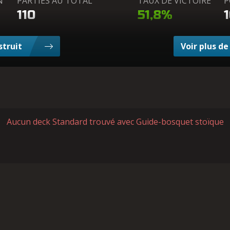
N
PARTIES AU TOTAL
TAUX DE VICTOIRE
P
110
51,8%
struit
Voir plus d
Aucun deck Standard trouvé avec Guide-bosquet stoïque