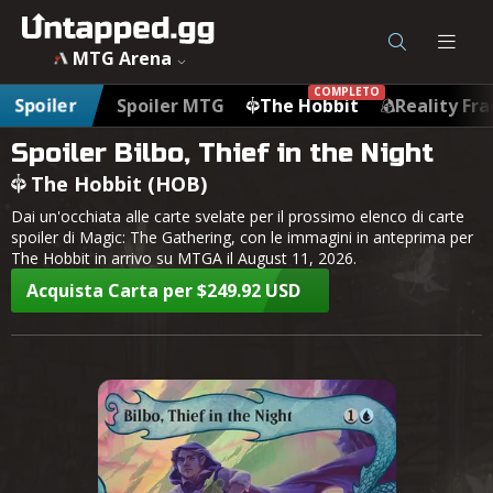
MTG Arena
COMPLETO
Spoiler
Spoiler MTG
The Hobbit
Reality Fra
Spoiler Bilbo, Thief in the Night
The Hobbit (HOB)
Dai un'occhiata alle carte svelate per il prossimo elenco di carte
spoiler di Magic: The Gathering, con le immagini in anteprima per
The Hobbit in arrivo su MTGA il August 11, 2026.
Acquista Carta per $249.92 USD