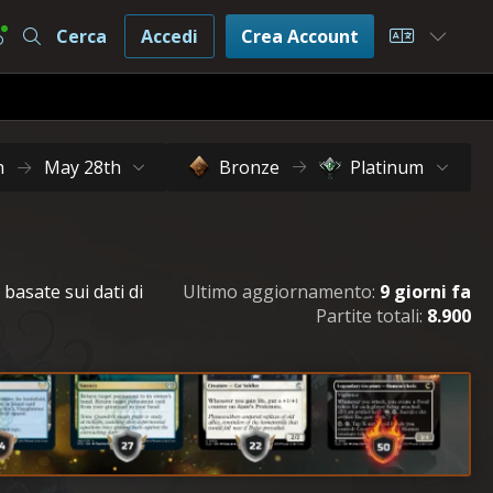
Cerca
Accedi
Crea Account
Choose L
h
May 28th
Bronze
Platinum
 basate sui dati di
Ultimo aggiornamento:
9 giorni fa
Partite totali:
8.900