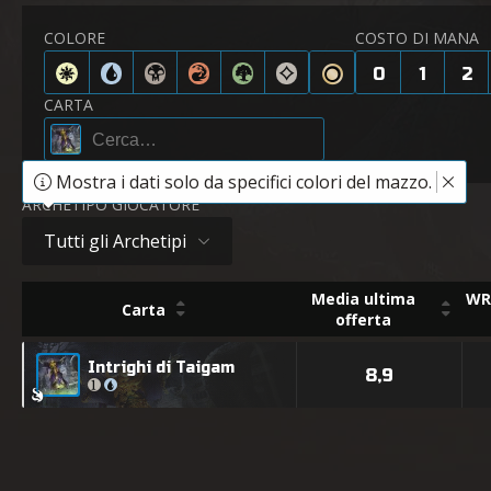
COLORE
COSTO DI MANA
0
1
2
CARTA
Mostra i dati solo da specifici colori del mazzo.
ARCHETIPO GIOCATORE
Tutti gli Archetipi
Media ultima
WR 
Carta
offerta
Intrighi di Taigam
8,9