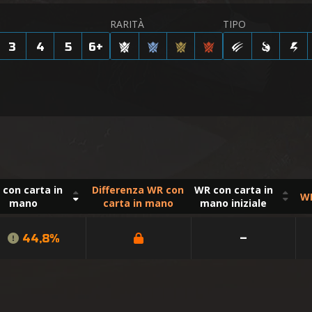
RARITÀ
TIPO
3
4
5
6
+
con carta in
Differenza WR con
WR con carta in
WR
mano
carta in mano
mano iniziale
44,8%
–