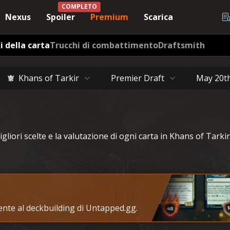
COMPLETO
Nexus
Spoiler
Premium
Scarica
i della carta
Trucchi di combattimento
Draftsmith
Khans of Tarkir
Premier Draft
May 20t
igliori scelte e la valutazione di ogni carta in Khans of Tarkir
tente al deckbuilding di Untapped.gg.