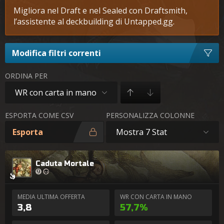
Migliora nel Draft e nel Sealed con Draftsmith,
l’assistente al deckbuilding di Untapped.gg.
Modifica filtri correnti
ORDINA PER
WR con carta in mano
ESPORTA COME CSV
PERSONALIZZA COLONNE
Esporta
Mostra 7 Stat
Caduta Mortale
MEDIA ULTIMA OFFERTA
WR CON CARTA IN MANO
3,8
57,7%