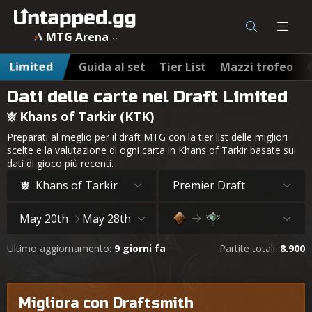
MTG Arena
Limited
Guida al set
Tier List
Mazzi trofeo
Dati delle carte nel Draft Limited
Khans of Tarkir (KTK)
Preparati al meglio per il draft MTG con la tier list delle migliori
scelte e la valutazione di ogni carta in Khans of Tarkir basate sui
dati di gioco più recenti.
Khans of Tarkir
Premier Draft
May 20th
May 28th
Ultimo aggiornamento:
9 giorni fa
Partite totali:
8.900
Migliora con Draftsmith