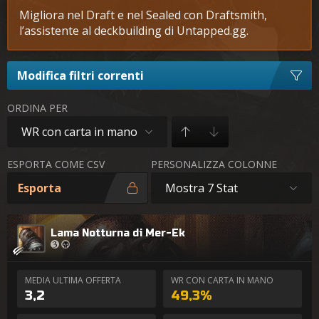
Migliora nel Draft e nel Sealed con Draftsmith,
l’assistente al deckbuilding di Untapped.gg.
Modifica filtri correnti
ORDINA PER
WR con carta in mano
ESPORTA COME CSV
PERSONALIZZA COLONNE
Esporta
Mostra 7 Stat
Lama Notturna di Mer-Ek
MEDIA ULTIMA OFFERTA
WR CON CARTA IN MANO
3,2
49,3%