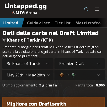
MTG Arena
Limited
Guida al set
Tier List
Mazzi trofeo
Dati delle carte nel Draft Limited
Khans of Tarkir (KTK)
Preparati al meglio per il draft MTG con la tier list delle migliori
scelte e la valutazione di ogni carta in Khans of Tarkir basate sui
dati di gioco più recenti.
Khans of Tarkir
Premier Draft
May 20th
May 28th
Ultimo aggiornamento:
9 giorni fa
Partite totali:
8.900
Migliora con Draftsmith