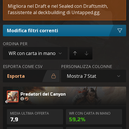
Migliora nel Draft e nel Sealed con Draftsmith,
l’assistente al deckbuilding di Untapped.gg.
Modifica filtri correnti
ORDINA PER
WR con carta in mano
ESPORTA COME CSV
PERSONALIZZA COLONNE
Esporta
Mostra 7 Stat
Predatori dei Canyon
MEDIA ULTIMA OFFERTA
WR CON CARTA IN MANO
7,9
59,2%