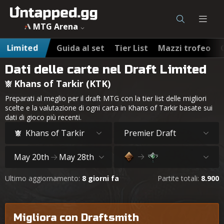
MTG Arena
Limited
Guida al set
Tier List
Mazzi trofeo
Dati delle carte nel Draft Limited
Khans of Tarkir (KTK)
Preparati al meglio per il draft MTG con la tier list delle migliori
scelte e la valutazione di ogni carta in Khans of Tarkir basate sui
dati di gioco più recenti.
Khans of Tarkir
Premier Draft
May 20th
May 28th
Ultimo aggiornamento:
8 giorni fa
Partite totali:
8.900
Migliora con Draftsmith